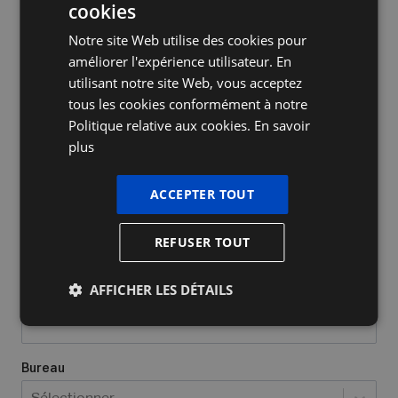
cookies
DUTCH
Notre site Web utilise des cookies pour
FRENCH
améliorer l'expérience utilisateur. En
ENGLISH
utilisant notre site Web, vous acceptez
tous les cookies conformément à notre
Nom de l'entreprise
Politique relative aux cookies.
En savoir
plus
Oui, j’ai déjà un numéro d’entrepris
ACCEPTER TOUT
Quel type d'entreprise avez-vous/voulez-vous créer?
*
REFUSER TOUT
Sélectionner...
AFFICHER LES DÉTAILS
Lieu où vous exercez vos activités
*
Bureau