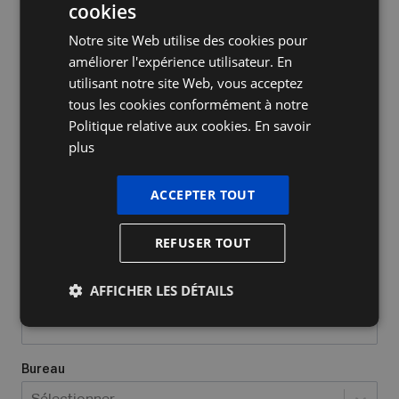
cookies
DUTCH
Notre site Web utilise des cookies pour
FRENCH
améliorer l'expérience utilisateur. En
ENGLISH
utilisant notre site Web, vous acceptez
tous les cookies conformément à notre
Nom de l'entreprise
Politique relative aux cookies.
En savoir
plus
Oui, j’ai déjà un numéro d’entrepris
ACCEPTER TOUT
Quel type d'entreprise avez-vous/voulez-vous créer?
*
REFUSER TOUT
Sélectionner...
AFFICHER LES DÉTAILS
Lieu où vous exercez vos activités
*
Bureau