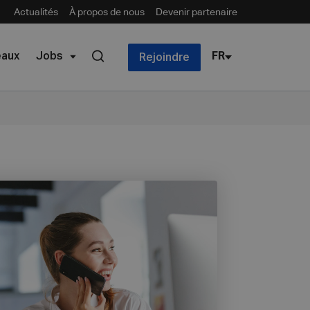
Actualités
À propos de nous
Devenir partenaire
eaux
Jobs
FR
Rejoindre