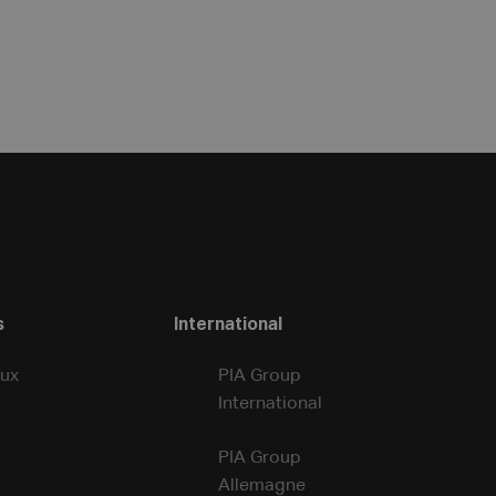
s
International
ux
PIA Group
International
PIA Group
Allemagne