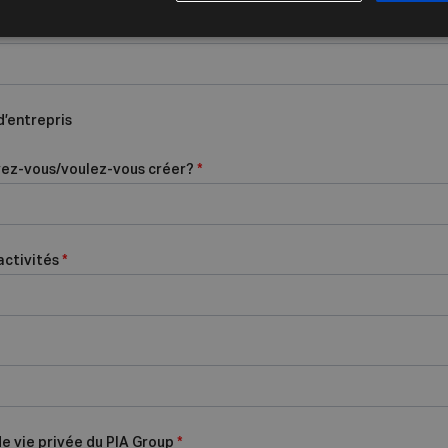
 d’entrepris
vez-vous/voulez-vous créer?
*
activités
*
de vie privée du PIA Group
*