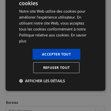
cookies
DUTCH
Notre site Web utilise des cookies pour
FRENCH
améliorer l'expérience utilisateur. En
ENGLISH
utilisant notre site Web, vous acceptez
tous les cookies conformément à notre
Nom de l'entreprise
Politique relative aux cookies.
En savoir
plus
Oui, j’ai déjà un numéro d’entrepris
ACCEPTER TOUT
Quel type d'entreprise avez-vous/voulez-vous créer?
*
REFUSER TOUT
Sélectionner...
AFFICHER LES DÉTAILS
Lieu où vous exercez vos activités
*
Bureau