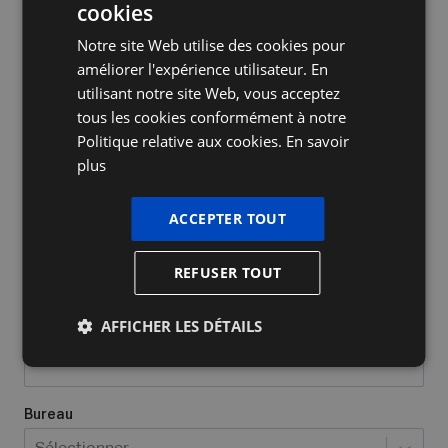
cookies
DUTCH
Notre site Web utilise des cookies pour
FRENCH
améliorer l'expérience utilisateur. En
ENGLISH
utilisant notre site Web, vous acceptez
tous les cookies conformément à notre
Nom de l'entreprise
Politique relative aux cookies.
En savoir
plus
Oui, j’ai déjà un numéro d’entrepris
ACCEPTER TOUT
Quel type d'entreprise avez-vous/voulez-vous créer?
*
REFUSER TOUT
Sélectionner...
AFFICHER LES DÉTAILS
Lieu où vous exercez vos activités
*
Bureau