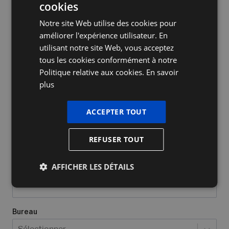
cookies
DUTCH
Notre site Web utilise des cookies pour
FRENCH
améliorer l'expérience utilisateur. En
ENGLISH
utilisant notre site Web, vous acceptez
tous les cookies conformément à notre
Nom de l'entreprise
Politique relative aux cookies.
En savoir
plus
Oui, j’ai déjà un numéro d’entrepris
ACCEPTER TOUT
Quel type d'entreprise avez-vous/voulez-vous créer?
*
REFUSER TOUT
Sélectionner...
AFFICHER LES DÉTAILS
Lieu où vous exercez vos activités
*
Bureau