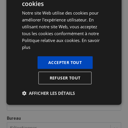
cookies
DUTCH
Notre site Web utilise des cookies pour
FRENCH
améliorer l'expérience utilisateur. En
ENGLISH
utilisant notre site Web, vous acceptez
tous les cookies conformément à notre
Nom de l'entreprise
Politique relative aux cookies.
En savoir
plus
Oui, j’ai déjà un numéro d’entrepris
ACCEPTER TOUT
Quel type d'entreprise avez-vous/voulez-vous créer?
*
REFUSER TOUT
Sélectionner...
AFFICHER LES DÉTAILS
Lieu où vous exercez vos activités
*
Bureau