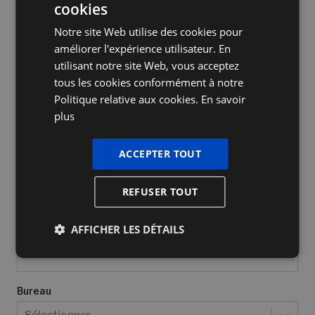
cookies
DUTCH
Notre site Web utilise des cookies pour
FRENCH
améliorer l'expérience utilisateur. En
ENGLISH
utilisant notre site Web, vous acceptez
tous les cookies conformément à notre
Nom de l'entreprise
Politique relative aux cookies.
En savoir
plus
Oui, j’ai déjà un numéro d’entrepris
ACCEPTER TOUT
Quel type d'entreprise avez-vous/voulez-vous créer?
*
REFUSER TOUT
Sélectionner...
AFFICHER LES DÉTAILS
Lieu où vous exercez vos activités
*
Bureau