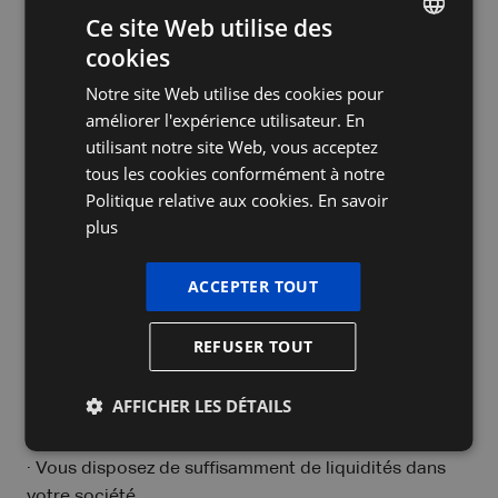
Ce site Web utilise des
• Sous le régime à 6,5 %, elle atteignait environ 15 %.
cookies
DUTCH
• Avec le nouveau régime, elle évolue vers 18 %.
Notre site Web utilise des cookies pour
FRENCH
améliorer l'expérience utilisateur. En
L’avantage fiscal des réserves de liquidation devient
ENGLISH
utilisant notre site Web, vous acceptez
donc nettement moins important qu’auparavant.
tous les cookies conformément à notre
Je veux parler à un expert
Politique relative aux cookies.
En savoir
plus
Dois-je encore distribuer des
ACCEPTER TOUT
réserves maintenant ?
REFUSER TOUT
Cela dépend de votre situation. Il n’y a pas de
réponse standard.
AFFICHER LES DÉTAILS
Cela pourrait être intéressant si :
· Vous disposez de suffisamment de liquidités dans
votre société