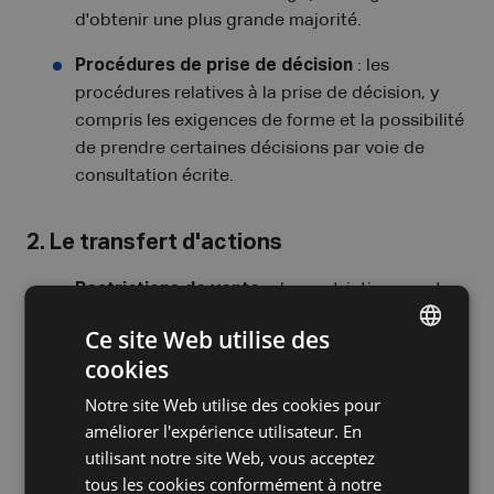
d'obtenir une plus grande majorité.
Procédures de prise de décision
: les
procédures relatives à la prise de décision, y
compris les exigences de forme et la possibilité
de prendre certaines décisions par voie de
consultation écrite.
2. Le transfert d'actions
Restrictions de vente
: des restrictions sont
souvent imposées au transfert d'actions pour
Ce site Web utilise des
éviter qu'une partie externe n'accède
cookies
DUTCH
soudainement à une position influente.
Notre site Web utilise des cookies pour
FRENCH
Droit de préemption
: les actionnaires actuels
améliorer l'expérience utilisateur. En
ont la possibilité d'acquérir en premier des
ENGLISH
utilisant notre site Web, vous acceptez
actions avant que celles-ci ne soient proposées
tous les cookies conformément à notre