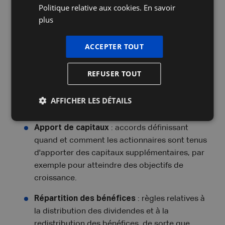
à un tiers.
Politique relative aux cookies.
En savoir
plus
Clause d'agrément
: dans nombre de cas, le
conseil d'administration ou l'assemblée
ACCEPTER TOUT
générale des actionnaires doit approuver la
vente d'actions.
REFUSER TOUT
3. L'augmentation de capital et le
AFFICHER LES DÉTAILS
financement
Apport de capitaux
: accords définissant
quand et comment les actionnaires sont tenus
d'apporter des capitaux supplémentaires, par
exemple pour atteindre des objectifs de
croissance.
Répartition des bénéfices
: règles relatives à
la distribution des dividendes et à la
redistribution des bénéfices, de sorte que