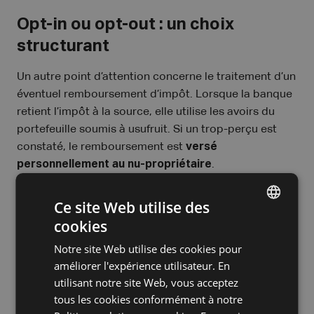
Opt-in ou opt-out : un choix
structurant
Un autre point d’attention concerne le traitement d’un
éventuel remboursement d’impôt. Lorsque la banque
retient l’impôt à la source, elle utilise les avoirs du
portefeuille soumis à usufruit. Si un trop-perçu est
constaté, le remboursement est
versé
personnellement au nu-propriétaire
.
Cette situation peut susciter des questions pratiques
Ce site Web utilise des
ou financières au sein des familles. Il est possible
cookies
DUTCH
d’opter pour un
opt-out
. Dans ce cas, aucune retenue
à la source n’est effectuée. Le nu-propriétaire déclare
Notre site Web utilise des cookies pour
FRENCH
lui-même la plus-value et paie l’impôt.
améliorer l'expérience utilisateur. En
ENGLISH
utilisant notre site Web, vous acceptez
Ce choix peut s’avérer fiscalement plus intéressant,
tous les cookies conformément à notre
mais implique souvent un
financement de l’impôt