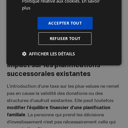
Politique relative aux cookies.
En savoir
avec des fonds privés, en dehors du portefeuille
.
plus
L’accord de tous les titulaires du compte est
généralement requis.
ACCEPTER TOUT
Le choix entre opt-in et opt-out dépasse donc le
REFUSER TOUT
simple aspect administratif. Dans un contexte familial,
il est conseillé de formaliser des accords clairs.
AFFICHER LES DÉTAILS
Impact sur les planifications
successorales existantes
L’introduction d’une taxe sur les plus-values ne remet
pas en cause la validité des donations ou des
structures d’usufruit existantes. Elle peut toutefois
modifier l’équilibre financier d’une planification
familiale
. La personne qui prend les décisions
d’investissement n’est pas nécessairement celle qui