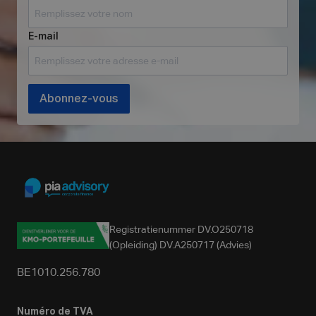
E-mail
Abonnez-vous
Registratienummer DV.O250718
(Opleiding) DV.A250717 (Advies)
BE1010.256.780
Numéro de TVA