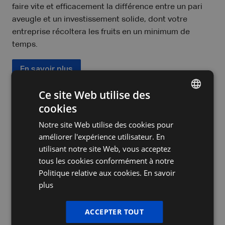
faire vite et efficacement la différence entre un pari
aveugle et un investissement solide, dont votre
entreprise récoltera les fruits en un minimum de
temps.
En savoir plus
Ce site Web utilise des
cookies
DUTCH
La vente, l’achat et l’évaluation de
Notre site Web utilise des cookies pour
votre entreprise
FRENCH
améliorer l'expérience utilisateur. En
ENGLISH
utilisant notre site Web, vous acceptez
Une fusion ou une acquisition est une étape
tous les cookies conformément à notre
importante sur la voie de la croissance de votre
Politique relative aux cookies.
En savoir
entreprise. Que vous souhaitiez vendre votre
plus
entreprise, en acquérir une ou en connaître la
valorisation, sachez que PIA Group dispose en interne
ACCEPTER TOUT
des experts compétents en matière de fusions et