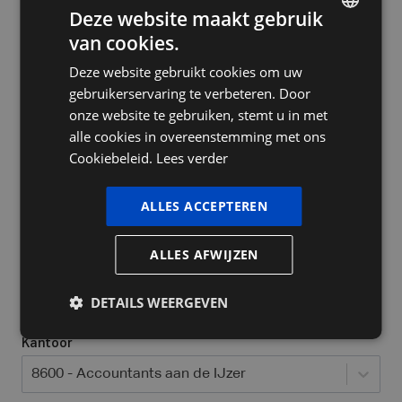
Deze website maakt gebruik
van cookies.
DUTCH
Deze website gebruikt cookies om uw
FRENCH
Bedrijfsnaam
gebruikerservaring te verbeteren. Door
ENGLISH
onze website te gebruiken, stemt u in met
alle cookies in overeenstemming met ons
Cookiebeleid.
Lees verder
Ja, ik heb al een ondernemingsnummer
Welke bedrijfsvorm heeft u / wil u opstarten?
*
ALLES ACCEPTEREN
Selecteer...
ALLES AFWIJZEN
Locatie waar jij actief bent
*
DETAILS WEERGEVEN
Kantoor
8600 - Accountants aan de IJzer