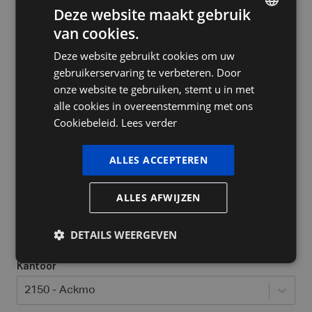
Deze website maakt gebruik
van cookies.
DUTCH
Deze website gebruikt cookies om uw
FRENCH
Bedrijfsnaam
gebruikerservaring te verbeteren. Door
ENGLISH
onze website te gebruiken, stemt u in met
alle cookies in overeenstemming met ons
Cookiebeleid.
Lees verder
Ja, ik heb al een ondernemingsnummer
Welke bedrijfsvorm heeft u / wil u opstarten?
*
ALLES ACCEPTEREN
Selecteer...
ALLES AFWIJZEN
Locatie waar jij actief bent
*
DETAILS WEERGEVEN
Kantoor
2150 - Ackmo