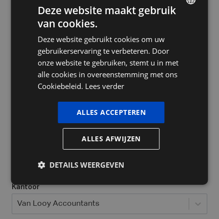
Deze website maakt gebruik
van cookies.
DUTCH
Deze website gebruikt cookies om uw
FRENCH
Bedrijfsnaam
gebruikerservaring te verbeteren. Door
ENGLISH
onze website te gebruiken, stemt u in met
alle cookies in overeenstemming met ons
Cookiebeleid.
Lees verder
Ja, ik heb al een ondernemingsnummer
Welke bedrijfsvorm heeft u / wil u opstarten?
*
ALLES ACCEPTEREN
Selecteer...
ALLES AFWIJZEN
Locatie waar jij actief bent
*
DETAILS WEERGEVEN
Kantoor
Van Looy Accountants