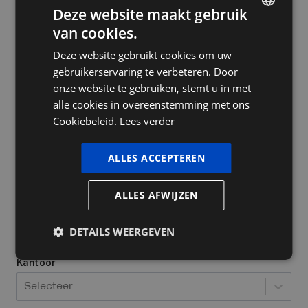
Deze website maakt gebruik
van cookies.
DUTCH
Deze website gebruikt cookies om uw
FRENCH
Bedrijfsnaam
gebruikerservaring te verbeteren. Door
ENGLISH
onze website te gebruiken, stemt u in met
alle cookies in overeenstemming met ons
Cookiebeleid.
Lees verder
Ja, ik heb al een ondernemingsnummer
Welke bedrijfsvorm heeft u / wil u opstarten?
*
ALLES ACCEPTEREN
Selecteer...
ALLES AFWIJZEN
Locatie waar jij actief bent
*
DETAILS WEERGEVEN
Kantoor
Selecteer...