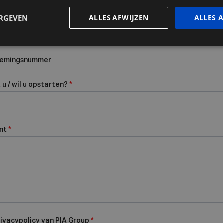
ERGEVEN
ALLES AFWIJZEN
ALLES 
rnemingsnummer
u / wil u opstarten?
*
ent
*
rivacypolicy van PIA Group
*