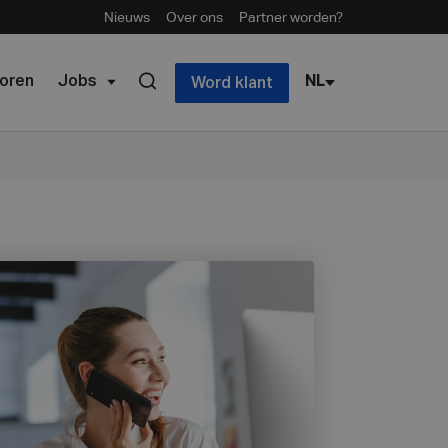
Nieuws
Over ons
Partner worden?
oren
Jobs
NL
Word klant