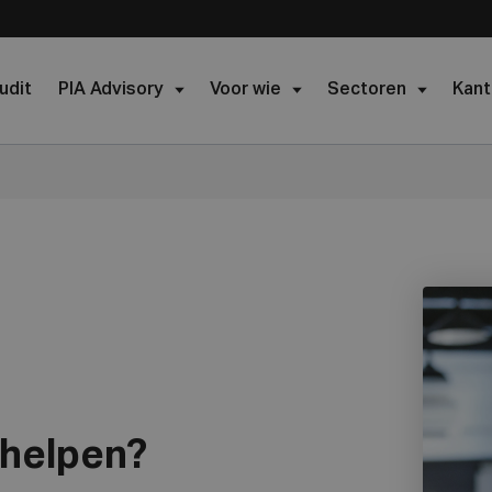
udit
PIA Advisory
Voor wie
Sectoren
Kant
 helpen?