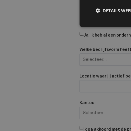
Bedrijfsnaam
DETAILS WE
Ja, ik heb al een onde
Welke bedrijfsvorm heeft 
Selecteer...
Locatie waar jij actief b
Kantoor
Selecteer...
Ik ga akkoord met de p