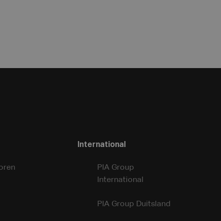
International
oren
PIA Group
International
PIA Group Duitsland