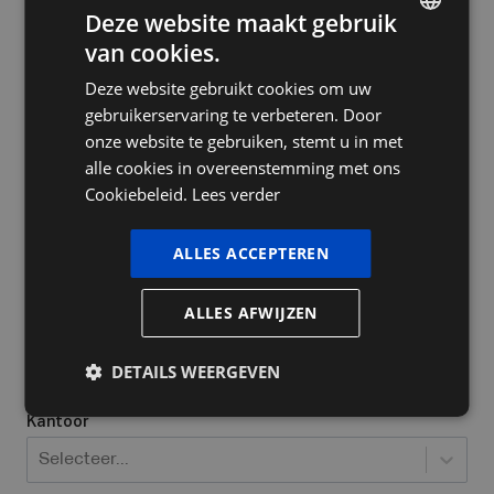
Deze website maakt gebruik
van cookies.
DUTCH
Deze website gebruikt cookies om uw
FRENCH
Bedrijfsnaam
gebruikerservaring te verbeteren. Door
ENGLISH
onze website te gebruiken, stemt u in met
alle cookies in overeenstemming met ons
Cookiebeleid.
Lees verder
Ja, ik heb al een ondernemingsnummer
Welke bedrijfsvorm heeft u / wil u opstarten?
*
ALLES ACCEPTEREN
Selecteer...
ALLES AFWIJZEN
Locatie waar jij actief bent
*
DETAILS WEERGEVEN
Kantoor
Selecteer...