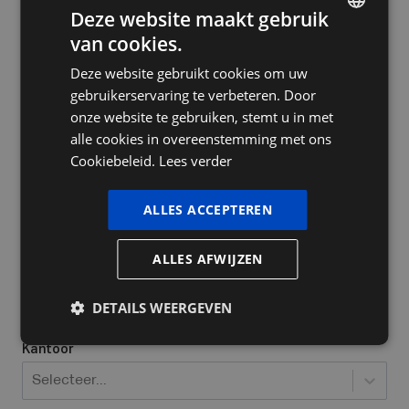
Deze website maakt gebruik
van cookies.
DUTCH
Deze website gebruikt cookies om uw
FRENCH
Bedrijfsnaam
gebruikerservaring te verbeteren. Door
ENGLISH
onze website te gebruiken, stemt u in met
alle cookies in overeenstemming met ons
Cookiebeleid.
Lees verder
Ja, ik heb al een ondernemingsnummer
Welke bedrijfsvorm heeft u / wil u opstarten?
*
ALLES ACCEPTEREN
Selecteer...
ALLES AFWIJZEN
Locatie waar jij actief bent
*
DETAILS WEERGEVEN
Kantoor
Selecteer...