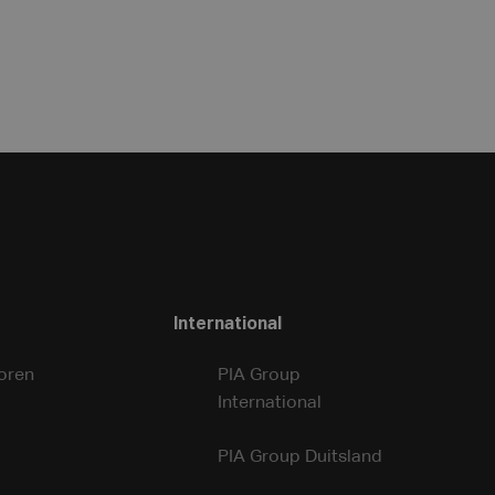
International
oren
PIA Group
International
PIA Group Duitsland