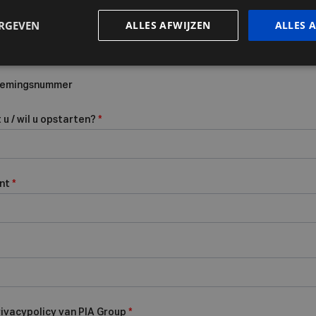
ERGEVEN
ALLES AFWIJZEN
ALLES 
rnemingsnummer
u / wil u opstarten?
*
ent
*
rivacypolicy van PIA Group
*