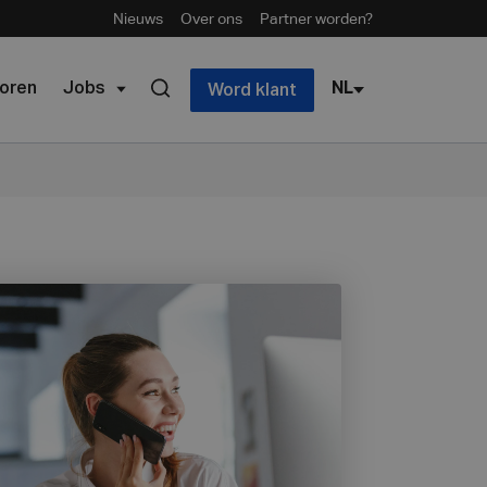
Nieuws
Over ons
Partner worden?
oren
Jobs
NL
Word klant