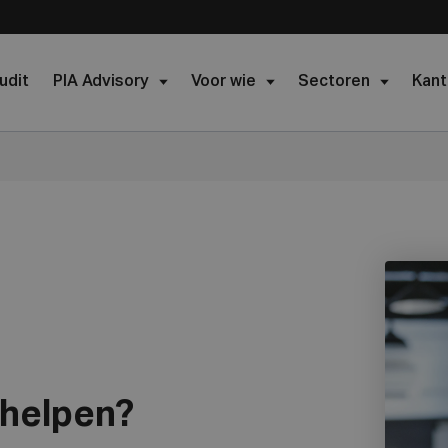
udit
PIA Advisory
Voor wie
Sectoren
Kant
 helpen?