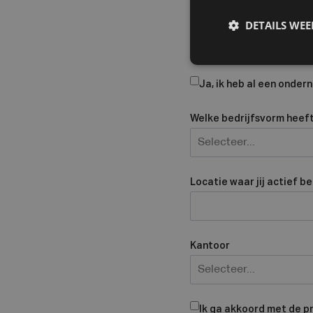
Bedrijfsnaam
DETAILS WE
Ja, ik heb al een onde
Welke bedrijfsvorm heeft 
Selecteer...
Locatie waar jij actief b
Kantoor
Selecteer...
Ik ga akkoord met de p