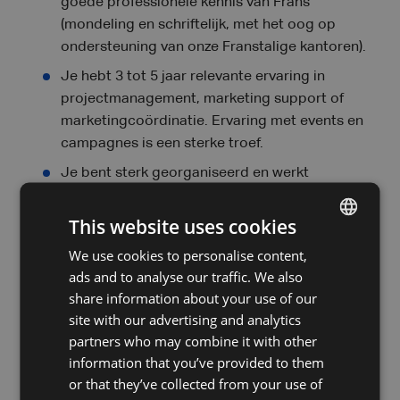
goede professionele kennis van Frans
(mondeling en schriftelijk, met het oog op
ondersteuning van onze Franstalige kantoren).
Je hebt 3 tot 5 jaar relevante ervaring in
projectmanagement, marketing support of
marketingcoördinatie. Ervaring met events en
campagnes is een sterke troef.
Je bent sterk georganiseerd en werkt
gestructureerd, met oog voor detail.
This website uses cookies
Je bent hands-on, proactief en neemt
ownership over je projecten.
We use cookies to personalise content,
DUTCH
ads and to analyse our traffic. We also
Je bent communicatief sterk en kan vlot
FRENCH
share information about your use of our
schakelen met verschillende stakeholders.
ENGLISH
site with our advertising and analytics
Je kan meerdere projecten tegelijk beheren en
partners who may combine it with other
blijft performant onder druk.
information that you’ve provided to them
Je bent nauwkeurig en kwaliteitsgericht.
or that they’ve collected from your use of