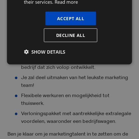
their services.
Read more
Je hebt ervaring met digitale marketingtools,
CRM-systemen (HubSpot is een sterke plus) en
ACCEPT ALL
content management systemen. Je bent
nieuwsgierig naar de mogelijkheden van AI
binnen marketing
DECLINE ALL
Wat bieden wij?
SHOW DETAILS
Een boeiende rol binnen een snelgroeiend
bedrijf dat zich volop ontwikkelt.
Je zal deel uitmaken van het leukste marketing
team!
Flexibele werkuren en mogelijkheid tot
thuiswerk.
Verloningspakket met aantrekkelijke extralegale
voordelen, waaronder een bedrijfswagen.
Ben je klaar om je marketingtalent in te zetten om de