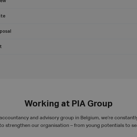
iew
ite
oposal
t
Working at PIA Group
 accountancy and advisory group in Belgium, we’re constantl
 strengthen our organisation – from young potentials to s