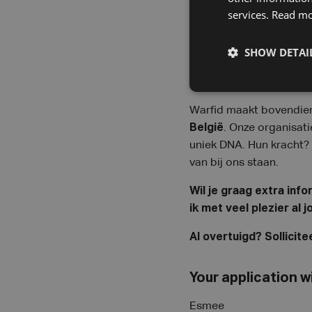
services.
Read m
·
Glijdende werkuren
;
SHOW DETAI
· Mogelijkheid voor
1 à
Warfid maakt bovendien
België
. Onze organisat
uniek DNA. Hun kracht? 
van bij ons staan.
Wil je graag extra inf
ik met veel plezier al 
Al overtuigd? Sollicit
Your application wi
Esmee