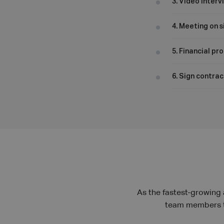
3. Video interv
4. Meeting on s
5. Financial pr
6. Sign contrac
As the fastest-growing
team members to