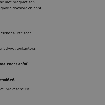
rtise met pragmatisch
dagende dossiers en bent
tschaps- of fiscaal
g
(advocatenkantoor,
aal recht en/of
waliteit
.
eve, praktische en