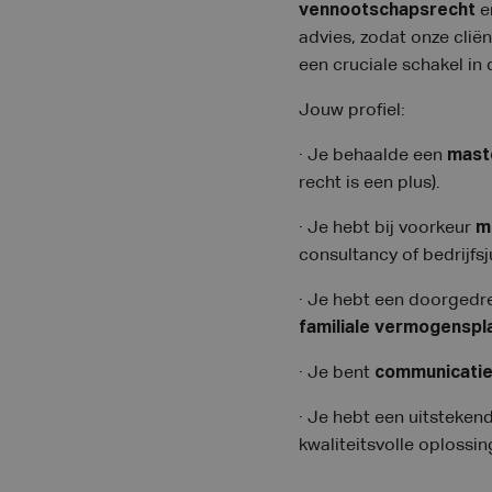
vennootschapsrecht
e
advies, zodat onze clië
een cruciale schakel in
Jouw profiel:
· Je behaalde een
mast
recht is een plus).
· Je hebt bij voorkeur
m
consultancy of bedrijfsju
· Je hebt een doorged
familiale vermogenspl
· Je bent
communicatie
· Je hebt een uitstekend
kwaliteitsvolle oplossi