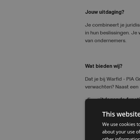
Jouw uitdaging?
Je combineert je juridi
in hun beslissingen. Je
van ondernemers.
Wat bieden wij?
Dat je bij Warfid - PIA
verwachten? Naast een 
· Een
uitdagende funct
This websit
· Een
wagen
met
tankka
We use cookies to
· Aanvullende
extraleg
about your use of
· Breed scala aan
other information
oplei