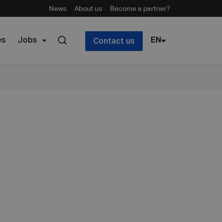
News
About us
Become a partner?
es
Jobs
EN
Contact us