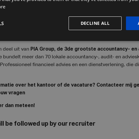
ore
LS
DECLINE ALL
 2 dagen thuiswerk
per week;
 deel uit van
PIA Group, de 3de grootste accountancy- en
ie bundelt meer dan 70 lokale accountancy-, audit- en advies
Professioneel financieel advies en een dienstverlening, die 
ormatie over het kantoor of de vacature? Contacteer mij 
jouw vragen
eer dan meteen!
ll be followed up by our recruiter