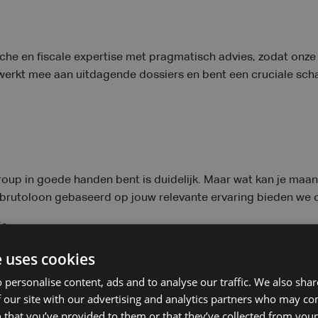
sche en fiscale expertise met pragmatisch advies, zodat onze 
 werkt mee aan uitdagende dossiers en bent een cruciale scha
 Group in goede handen bent is duidelijk. Maar wat kan je maa
brutoloon gebaseerd op jouw relevante ervaring bieden we o
ie
e uses cookies
art of laadpas
;
 personalise content, ads and to analyse our traffic. We also sha
ale voordelen
;
 our site with our advertising and analytics partners who may co
 that you’ve provided to them or that they’ve collected from your 
dingen
;