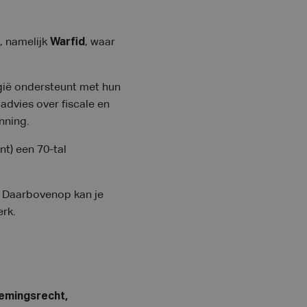
, namelijk
Warfid
, waar
gië ondersteunt met hun
advies over fiscale en
nning.
t) een 70-tal
. Daarbovenop kan je
rk.
nemingsrecht,