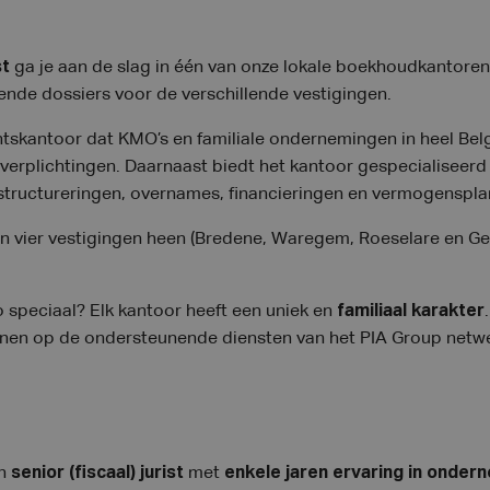
st
ga je aan de slag in één van onze lokale boekhoudkantoren
nde dossiers voor de verschillende vestigingen.
ntskantoor dat KMO’s en familiale ondernemingen in heel Bel
verplichtingen. Daarnaast biedt het kantoor gespecialiseerd 
rstructureringen, overnames, financieringen en vermogenspla
un vier vestigingen heen (Bredene, Waregem, Roeselare en Gen
speciaal? Elk kantoor heeft een uniek en
familiaal karakter
nen op de ondersteunende diensten van het PIA Group netwe
en
senior (fiscaal) jurist
met
enkele jaren ervaring in onder