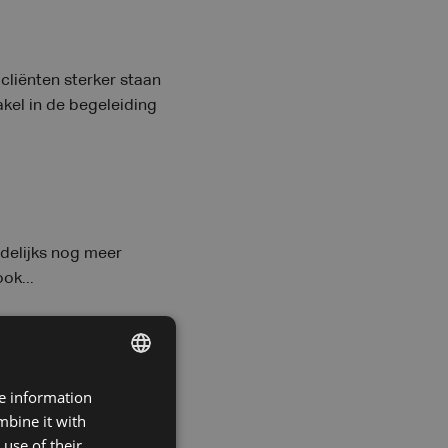
cliënten sterker staan
kel in de begeleiding
ndelijks nog meer
ok...
re information
DUTCH
mbine it with
FRENCH
use of their