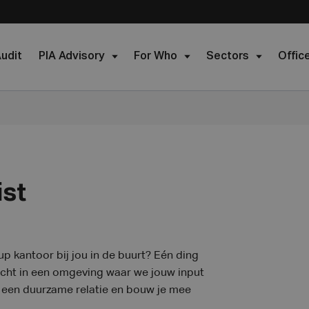
udit
PIA Advisory
For Who
Sectors
Offic
ist
up kantoor bij jou in de buurt? Eén ding
echt in een omgeving waar we jouw input
een duurzame relatie en bouw je mee