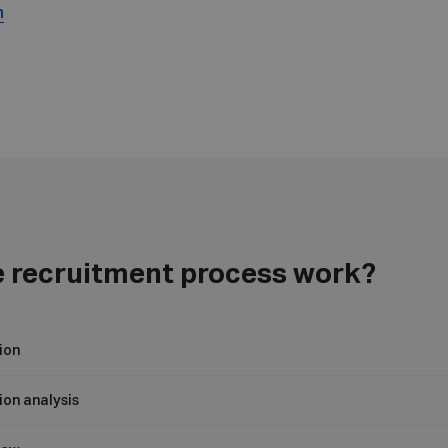
n
 recruitment process work?
ion
ion analysis