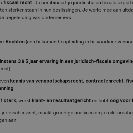
n
fiscaal recht
. Je combineert je juridische en fiscale expe
nten sterker staan in hun beslissingen. Je werkt mee aan uit
 de begeleiding van ondernemers.
er Rechten
(een bijkomende opleiding in bij voorkeur vennoo
instens 3 à 5 jaar ervaring in een juridisch-fiscale omgevin
rist).
reven
kennis van vennootschapsrecht, contractenrecht, fisc
anning
.
f sterk
, werkt
klant- en resultaatgericht
en hebt
oog voor k
 juridisch inzicht, maakt grondige analyses en je reikt creati
ngen aan.