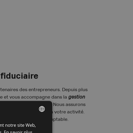
fiduciaire
enaires des entrepreneurs. Depuis plus
lle et vous accompagne dans la
gestion
entreprise au quotidien. Nous assurons
 de gestion spécifiques à votre activité.
AGEFI comme expert-comptable.
ant notre site Web,
DUTCH
s.
En savoir plus