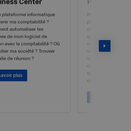
iness Center
Postuler
e plateforme informatique
Rejoignez AGEFI et f
tenir ma comptabilité ?
plus qu’évoluer dans
nt automatiser les
carrière: devenez un 
es de mon logiciel de
succès des entrepr
on avec la comptabilité ? Où
et Soignies. En tant
ilier ma société ? Trouver
vous n’êtes pas qu’
lle de réunion ?
vous êtes un moteu
croissance régional
directement à l’ép
savoir plus
de notre communau
Postuler