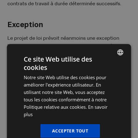
contrats de travail à durée déterminée successifs.
Exception
Le projet de loi prévoit néanmoins une exception
lorsqu’un contrat de remplacement fait suite à des
contrats de travail successifs à durée déterminée ou
Ce site Web utilise des
pour un travail nettement défini, justifiés par la nature
cookies
DUTCH
du travail ou d'autres motifs légitimes.
Notre site Web utilise des cookies pour
FRENCH
Dans ce cas, le contrat de remplacement ne sera, à
améliorer l'expérience utilisateur. En
ENGLISH
une seule occasion, pas pris en compte pour
utilisant notre site Web, vous acceptez
l’application du délai maximal de deux ans.
tous les cookies conformément à notre
Politique relative aux cookies.
En savoir
Toutefois, le recours à cette exception ne peut pas
plus
avoir pour effet de porter la durée totale des contrats
successifs à plus de trois ans.
ACCEPTER TOUT