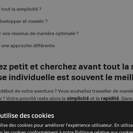
tout la simplicité ?
velopper et investir ?
er vos revenus de manière optimale ?
 une approche différente.
 petit et cherchez avant tout la 
e individuelle est souvent le meil
début de votre aventure ? Vous souhaitez travailler de manièr
 ? Votre priorité reste alors la
simplicité
et la
rapidité
. Dans
e constitue généralement le choix idéal.
utilise des cookies
 plus accessible pour démarrer une activité indépendante en B
lise des cookies pour améliorer l'expérience utilisateur. En utilis
s êtes souvent opérationnel en quelques jours à peine.
s les cookies conformément à notre Politique relative aux cookie