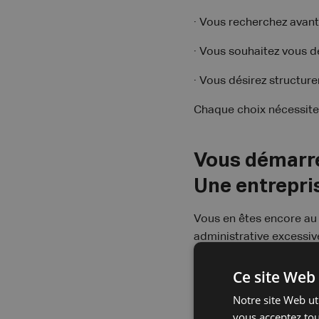
· Vous recherchez avant 
· Vous souhaitez vous dé
· Vous désirez structur
Chaque choix nécessite
Vous démarrez
Une entrepris
Vous en êtes encore au 
administrative excessive
l’entreprise individuell
Ce site Web 
Il s’agit de la forme la
Notre site Web uti
restent limitées et vou
vous acceptez tou