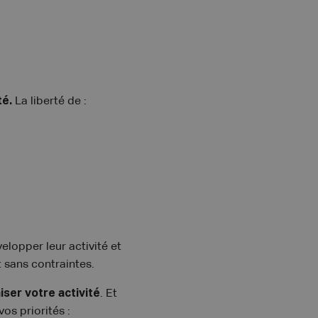
té.
La liberté de :
elopper leur activité et
t sans contraintes.
iser votre activité
. Et
os priorités :