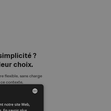
simplicité ?
leur choix.
e flexible, sans charge
 ce contexte,
elgique. Les formalités
ant notre site Web,
DUTCH
s.
En savoir plus