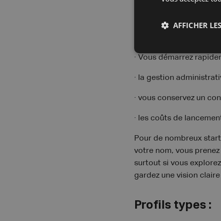
Je souhaite parler à un
AFFICHER LES
Pourquoi opter 
· Vous démarrez rapidem
· la gestion administrati
· vous conservez un cont
· les coûts de lancement
Pour de nombreux starte
votre nom, vous prenez s
surtout si vous explore
gardez une vision clair
Profils types :