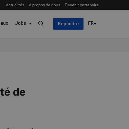
Actualités
À propos de nous
Devenir partenaire
eaux
Jobs
FR
Rejoindre
été de