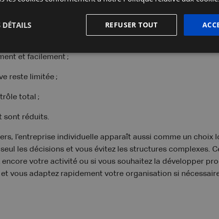
 expert
 DÉTAILS
REFUSER TOUT
ACC
pour une entreprise individuelle ?
ent et facilement ;
ve reste limitée ;
rôle total ;
 sont réduits.
rs, l’entreprise individuelle apparaît aussi comme un choix 
eul les décisions et vous évitez les structures complexes. Ce
z encore votre activité ou si vous souhaitez la développer p
e et vous adaptez rapidement votre organisation si nécessaire