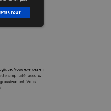
FRENCH
ENGLISH
EPTER TOUT
logique. Vous exercez en
tte simplicité rassure,
rogressivement. Vous
.