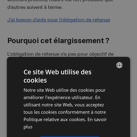
secteurs précités, mais il est fort probable que
d’autres suivent à terme.
J’ai besoin d’aide pour l’obligation de retenue
Pourquoi cet élargissement ?
L’obligation de retenue n’a pas pour objectif de
sanctionner les entreprises. Elle vise à protéger la
sécurité sociale. L’État constate, en effet, que
Ce site Web utilise des
certains indépendants exécutent des missions
cookies
DUTCH
pendant des années sans payer leurs cotisations.
Notre site Web utilise des cookies pour
FRENCH
améliorer l'expérience utilisateur. En
Obliger les donneurs d’ordre à effectuer des
ENGLISH
utilisant notre site Web, vous acceptez
contrôles réduit le risque que des acteurs
tous les cookies conformément à notre
malhonnêtes continuent à accumuler des dettes. « Le
Politique relative aux cookies.
En savoir
système crée de la transparence et de l’équité dans la
plus
chaîne », insistent les experts juridiques de PIA
Advisory. « Ceux qui respectent leurs obligations n’ont