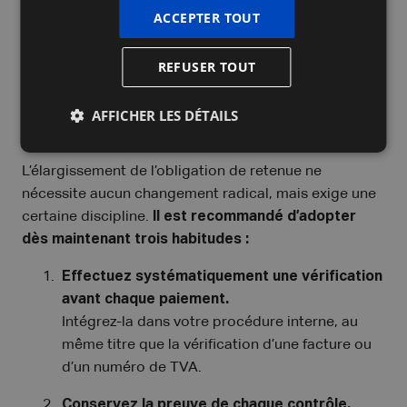
ACCEPTER TOUT
rien à craindre. Mais ceux qui ne le font pas ne
peuvent plus passer inaperçus. »
REFUSER TOUT
Comment se préparer, en tant
AFFICHER LES DÉTAILS
qu’entrepreneur, pour 2026 ?
L’élargissement de l’obligation de retenue ne
nécessite aucun changement radical, mais exige une
certaine discipline.
Il est recommandé d’adopter
dès maintenant trois habitudes :
Effectuez systématiquement une vérification
avant chaque paiement.
Intégrez-la dans votre procédure interne, au
même titre que la vérification d’une facture ou
d’un numéro de TVA.
Conservez la preuve de chaque contrôle.