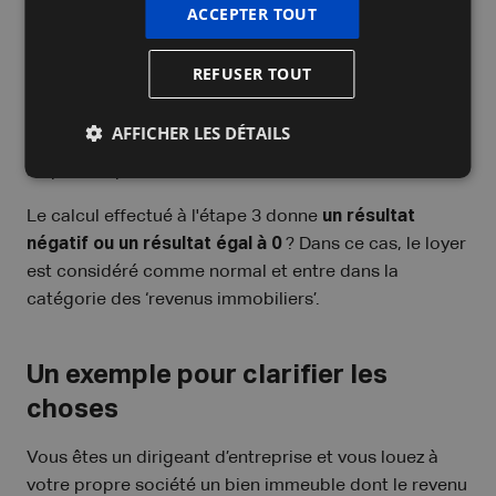
ACCEPTER TOUT
= le loyer annuel – étape 2
REFUSER TOUT
Vous obtenez
un résultat positif
à l’étape 3 ? Dans ce
cas, le loyer est considéré comme excessif et entre
AFFICHER LES DÉTAILS
dans la catégorie des ‘revenus professionnels’ soumis
au précompte mobilier.
Le calcul effectué à l'étape 3 donne
un résultat
négatif ou un résultat égal à 0
? Dans ce cas, le loyer
est considéré comme normal et entre dans la
catégorie des ‘revenus immobiliers’.
Un exemple pour clarifier les
choses
Vous êtes un dirigeant d’entreprise et vous louez à
votre propre société un bien immeuble dont le revenu