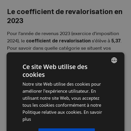
Le coefficient de revalorisation en
2023
Pour l'année de revenus 2023 (exercice d'imposition
2024), le
coefficient de revalorisation
s'élève à
5,37
.
Pour savoir dans quelle catégorie se situent vos
revenus locatifs, faites les calculs ci-dessous.
Ce site Web utilise des
Étape 1 : calculez le revenu cadastral revalorisé
cookies
DUTCH
= le revenu cadastral x le coefficient de
Notre site Web utilise des cookies pour
FRENCH
revalorisation
améliorer l'expérience utilisateur. En
ENGLISH
utilisant notre site Web, vous acceptez
Étape 2 : augmentez le revenu cadastral
tous les cookies conformément à notre
revalorisé de 5/3
Politique relative aux cookies.
En savoir
plus
= étape 1 x 5/3
Étape 3 : calculez la différence