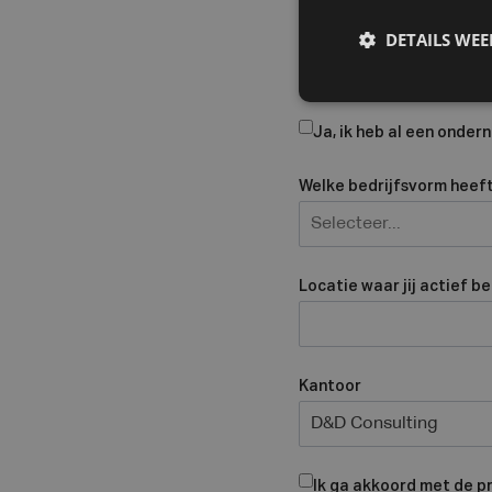
Bedrijfsnaam
DETAILS WE
Ja, ik heb al een onde
Welke bedrijfsvorm heeft 
Selecteer...
Locatie waar jij actief b
Kantoor
D&D Consulting
Ik ga akkoord met de p