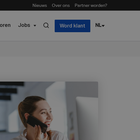
Nieuws
Over ons
Partner worden?
oren
Jobs
NL
Word klant