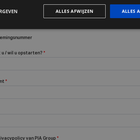
ERGEVEN
ALLES AFWIJZEN
ALLES 
rnemingsnummer
u / wil u opstarten?
*
ent
*
rivacypolicy van PIA Group
*