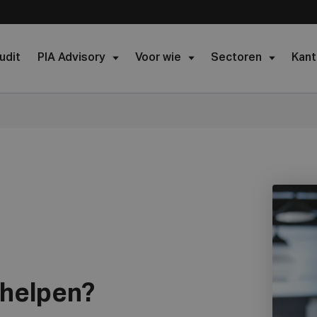
udit
PIA Advisory
Voor wie
Sectoren
Kant
 helpen?