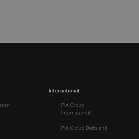
International
oren
PIA Group
International
PIA Group Duitsland