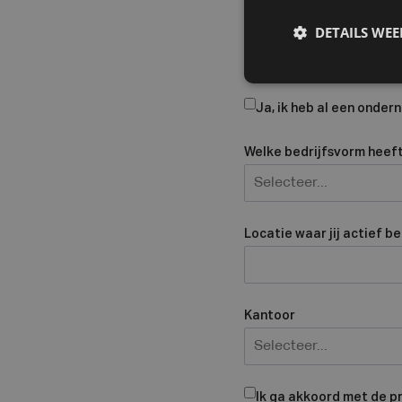
Bedrijfsnaam
DETAILS WE
Ja, ik heb al een onde
Welke bedrijfsvorm heeft 
Selecteer...
Locatie waar jij actief b
Kantoor
Selecteer...
Ik ga akkoord met de p