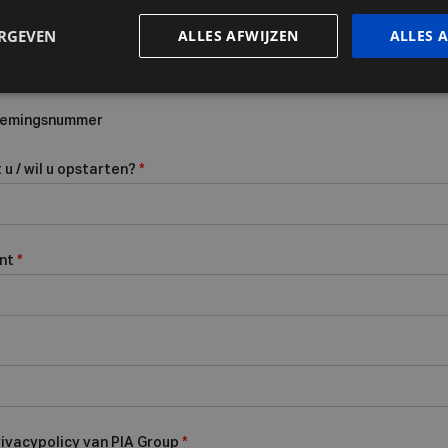
ERGEVEN
ALLES AFWIJZEN
ALLES 
rnemingsnummer
u / wil u opstarten?
*
ent
*
rivacypolicy van PIA Group
*