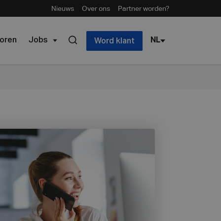
Nieuws
Over ons
Partner worden?
oren
Jobs
NL
Word klant