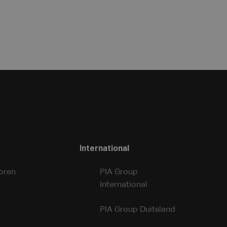
International
oren
PIA Group
International
PIA Group Duitsland