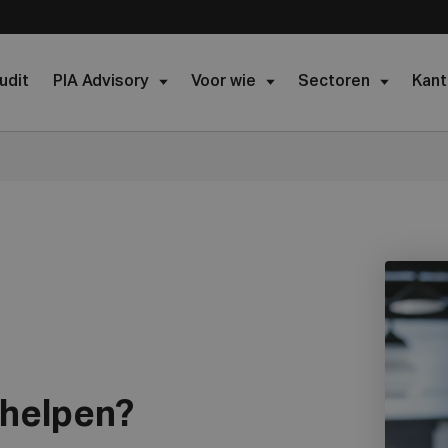
udit
PIA Advisory
Voor wie
Sectoren
Kant
 helpen?