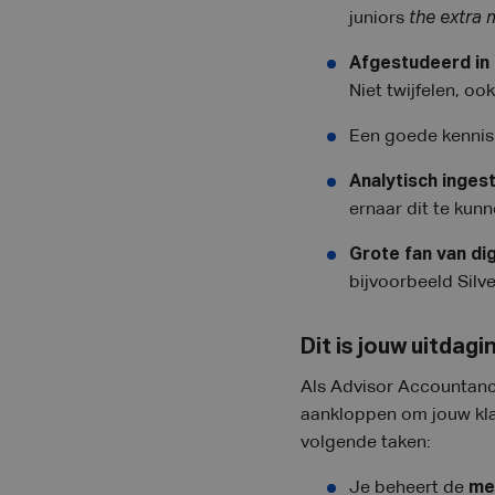
juniors
the extra 
Afgestudeerd in 
Niet twijfelen, oo
Een goede kennis 
Analytisch inges
ernaar dit te kunn
Grote fan van dig
bijvoorbeeld Silve
Dit is jouw uitdagi
Als Advisor Accountancy 
aankloppen om jouw kla
volgende taken:
Je beheert de
mee