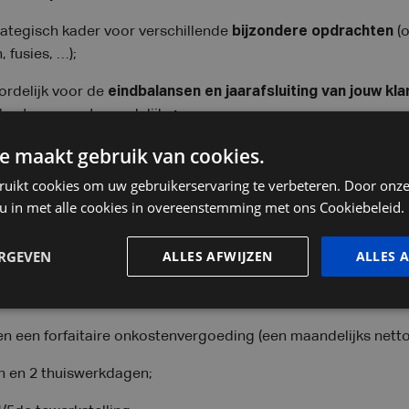
rategisch kader voor verschillende
bijzondere opdrachten
(o
, fusies, …);
ordelijk voor de
eindbalansen en
jaarafsluiting van jouw kl
 kantoorverantwoordelijke
;
e maakt gebruik van cookies.
ieden:
ruikt cookies om uw gebruikerservaring te verbeteren. Door onze
 handen bent is duidelijk. Maar wat kan je maandelijks nog m
 u in met alle cookies in overeenstemming met ons Cookiebeleid.
d op jouw relevante ervaring bieden we ook...
ERGEVEN
ALLES AFWIJZEN
ALLES 
ntoor
bij jou in de buurt
;
kkaart / een mobiliteitsplan;
n een forfaitaire onkostenvergoeding (een maandelijks nett
n en 2 thuiswerkdagen;