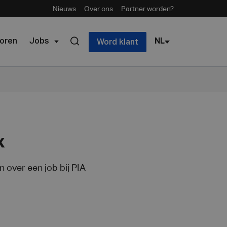
Nieuws
Over ons
Partner worden?
oren
Jobs
NL
Word klant
x
n over een job bij PIA