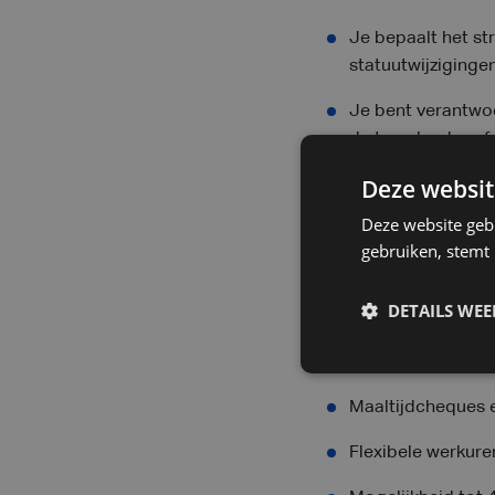
Je bepaalt het st
statuutwijzigingen
Je bent verantwo
de teamleader of
Deze websit
Dit is wat wij jou b
Deze website geb
Dat je bij PIA in goede
gebruiken, stemt
een brutoloon gebaseer
DETAILS WE
Een job in een ka
Een wagen met tan
Maaltijdcheques e
Flexibele werkure