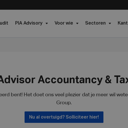
udit
PIA Advisory
Voor wie
Sectoren
Kant
Advisor Accountancy & Ta
seerd bent! Het doet ons veel plezier dat je meer wil wete
Group.
Nu al overtuigd? Solliciteer hier!