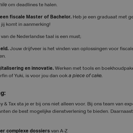
mile
om deadlines te halen.
een fiscale Master of Bachelor.
Heb je een graduaat met ge
k jij komt in aanmerking!
van de Nederlandse taal is een must;
teld.
Jouw drijfveer is het vinden van oplossingen voor fiscale
en.
italisering en innovatie.
Werken met tools en boekhoudpake
rfin of Yuki, is voor jou dan ook
a
piece of cake.
ng:
& Tax sta je er bij ons niet alleen voor. Bij ons team van ex
nten de best mogelijke dienstverlening te bieden. Daarnaas
r complexe dossiers
van A-Z