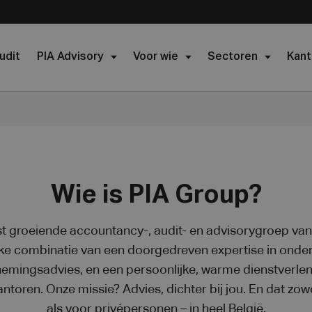
udit
PIA Advisory
Voor wie
Sectoren
Kant
Wie is PIA Group?
st groeiende accountancy-, audit- en advisorygroep va
eke combinatie van een doorgedreven expertise in ond
rnemingsadvies, en een persoonlijke, warme dienstverle
antoren. Onze missie? Advies, dichter bij jou. En dat z
als voor privépersonen – in heel België.