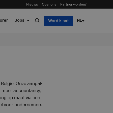
Nieuws
Over ons
Partner worden?
oren
Jobs
NL
Word klant
n België. Onze aanpak
er meer accountancy,
ning op maat via een
owel voor ondernemers