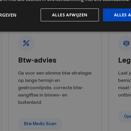
ledige traject als ondernemer. Daarom bieden we alles van de
ioneel, persoonlijk advies op maat rond alle vraagstukken d
ERGEVEN
ALLES AFWIJZEN
ALLES 
Btw-advies
Leg
Ga voor een slimme btw-strategie
Laat j
op lange termijn en
bemid
gestroomlijnde, correcte btw-
maat 
aangiftes in binnen- en
ontbi
buitenland.
Opr
Btw Medic Scan