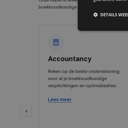
Onze experts staan je bij doorheen je vol
boekhoudkundige ondersteuning tot profess
DETAILS WE
Accountancy
Reken op de beste ondersteuning
voor al je boekhoudkundige
verplichtingen en optimalisaties.
Lees meer