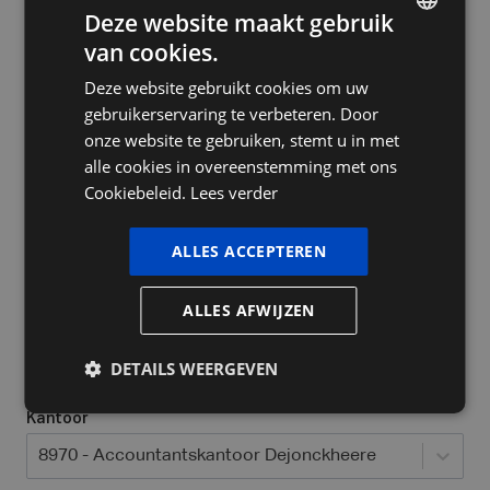
Deze website maakt gebruik
van cookies.
DUTCH
Deze website gebruikt cookies om uw
FRENCH
Bedrijfsnaam
gebruikerservaring te verbeteren. Door
ENGLISH
onze website te gebruiken, stemt u in met
alle cookies in overeenstemming met ons
Cookiebeleid.
Lees verder
Ja, ik heb al een ondernemingsnummer
Welke bedrijfsvorm heeft u / wil u opstarten?
*
ALLES ACCEPTEREN
Selecteer...
ALLES AFWIJZEN
Locatie waar jij actief bent
*
DETAILS WEERGEVEN
Kantoor
8970 - Accountantskantoor Dejonckheere