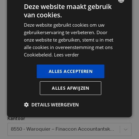
Deze website maakt gebruik
van cookies.
DUTCH
Deze website gebruikt cookies om uw
FRENCH
Bedrijfsnaam
gebruikerservaring te verbeteren. Door
ENGLISH
onze website te gebruiken, stemt u in met
alle cookies in overeenstemming met ons
Cookiebeleid.
Lees verder
Ja, ik heb al een ondernemingsnummer
Welke bedrijfsvorm heeft u / wil u opstarten?
*
ALLES ACCEPTEREN
Selecteer...
ALLES AFWIJZEN
Locatie waar jij actief bent
*
DETAILS WEERGEVEN
Kantoor
8550 - Waroquier – Finaccon Accountantskantoor