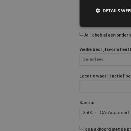
Bedrijfsnaam
DETAILS WE
Ja, ik heb al een onde
Welke bedrijfsvorm heeft 
Selecteer...
Locatie waar jij actief b
Kantoor
3500 - LCA-Accomed
Ik ga akkoord met de p