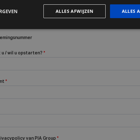
ERGEVEN
ALLES AFWIJZEN
ALLES 
rnemingsnummer
u / wil u opstarten?
*
ent
*
rivacypolicy van PIA Group
*