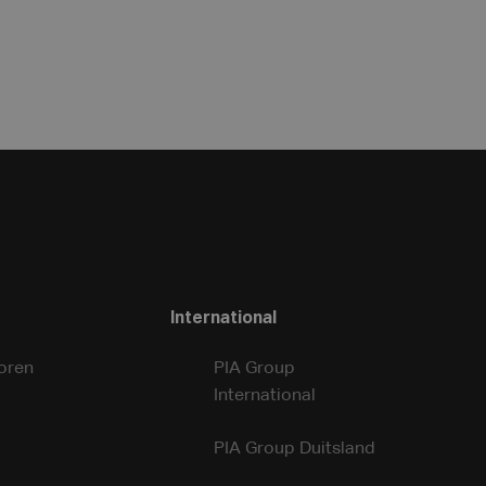
International
oren
PIA Group
International
PIA Group Duitsland