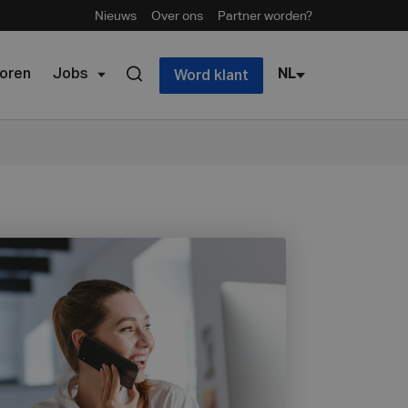
Nieuws
Over ons
Partner worden?
oren
Jobs
NL
Word klant