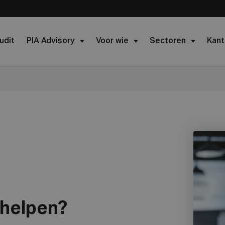
udit
PIA Advisory
Voor wie
Sectoren
Kant
 helpen?