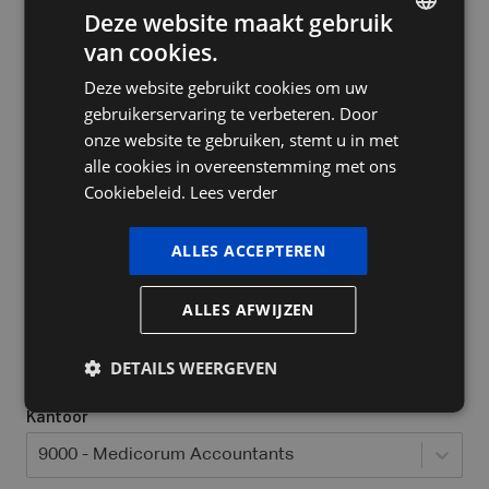
Deze website maakt gebruik
van cookies.
DUTCH
Deze website gebruikt cookies om uw
FRENCH
Bedrijfsnaam
gebruikerservaring te verbeteren. Door
ENGLISH
onze website te gebruiken, stemt u in met
alle cookies in overeenstemming met ons
Cookiebeleid.
Lees verder
Ja, ik heb al een ondernemingsnummer
Welke bedrijfsvorm heeft u / wil u opstarten?
*
ALLES ACCEPTEREN
Selecteer...
ALLES AFWIJZEN
Locatie waar jij actief bent
*
DETAILS WEERGEVEN
Kantoor
9000 - Medicorum Accountants