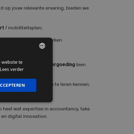
d op jouw relevante ervaring, bieden we
rt
/ mobiliteitsplan;
ogelijkheid tot thuiswerken
werkstelling
 website te
DUTCH
n
forfaitaire
onkostenvergoeding
(een
Lees verder
FRENCH
);
ENGLISH
ACCEPTEREN
staat te popelen om jou te leren kennen;
TAA titel
te
behalen
.
 heel wat expertise in accountancy, taks
 en digital innovation.