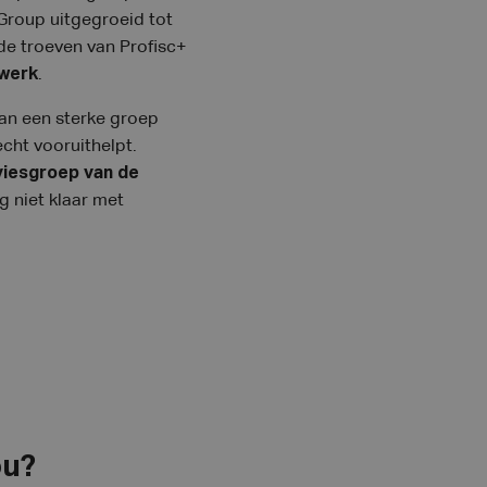
Group uitgegroeid tot
 de troeven van Profisc+
twerk
.
an een sterke groep
cht vooruithelpt.
dviesgroep van de
g niet klaar met
ou?