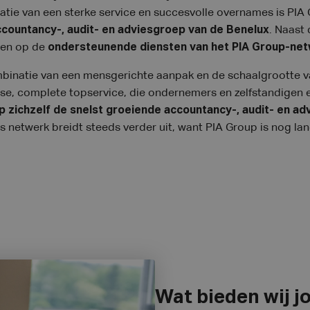
atie van een sterke service en succesvolle overnames is PIA 
ccountancy-, audit- en adviesgroep van de Benelux
. Naast
wen op de
ondersteunende diensten van het PIA Group-ne
mbinatie van een mensgerichte aanpak en de schaalgrootte v
se, complete topservice, die ondernemers en zelfstandigen e
p zichzelf de snelst groeiende accountancy-, audit- en a
 netwerk breidt steeds verder uit, want PIA Group is nog lan
Wat bieden wij j