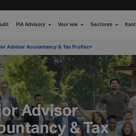
udit
PIA Advisory
Voor wie
Sectoren
Kant
ior Advisor Accountancy & Tax Profisc+
ior Advisor
ountancy & Tax