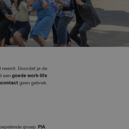
neemt. Doordat je de
rd een
goede
work-life
ncontact
geen gebrek.
rkoepelende groep:
PIA