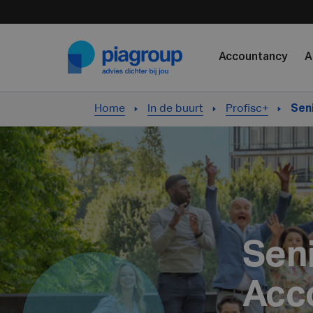
Skip to content
Accountancy
A
Home
In de buurt
Profisc+
Sen
Sen
Acc