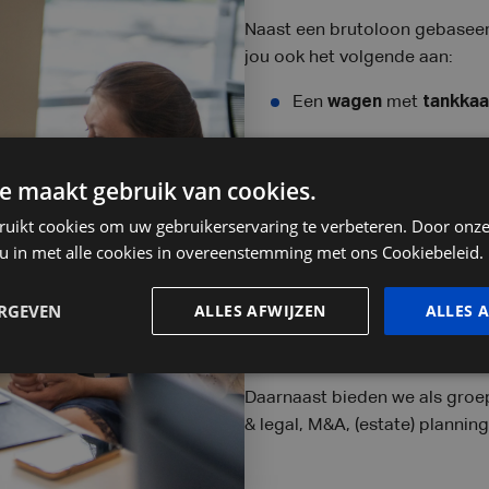
Naast een brutoloon gebaseer
jou ook het volgende aan:
Een
wagen
met
tankkaa
Flexibele werkuren
en m
e maakt gebruik van cookies.
Mogelijkheid tot
4/5e te
ruikt cookies om uw gebruikerservaring te verbeteren. Door onze
Maaltijdcheques
en ee
 u in met alle cookies in overeenstemming met ons Cookiebeleid.
maandelijks nettobedrag
ERGEVEN
ALLES AFWIJZEN
ALLES 
Een
collegiaal team
dat 
De mogelijkheid om je
I
Daarnaast bieden we als groep
& legal, M&A, (estate) planning