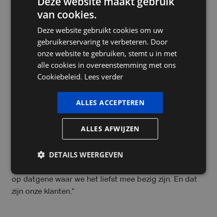
Deze website maakt gebruik
Sterker in de war for talent
van cookies.
DUTCH
Deze website gebruikt cookies om uw
FRENCH
Voor de klanten van EMD betekent de toetreding tot
gebruikerservaring te verbeteren. Door
PIA Group geen ingrijpende verandering. Al zullen ze
ENGLISH
onze website te gebruiken, stemt u in met
wel degelijk de pluspunten ervaren. “Dankzij PIA
alle cookies in overeenstemming met ons
Group staan we sterker in de
war for talent
die de
Cookiebeleid.
Lees verder
accountancysector in zijn greep houdt”, zegt Ellen.
“Een sterke groep die achter ons en onze
ALLES ACCEPTEREN
medewerkers staat, maakt EMD als werkgever
aantrekkelijker voor jong én ervaren talent. We hopen
ALLES AFWIJZEN
sneller de extra krachten te vinden waar we naar op
zoek zijn. Dat heeft sowieso een positief effect op de
DETAILS WEERGEVEN
dienstverlening. Tegelijk biedt de ondersteuning door
PIA Group ons de ruimte om ons verder te focussen
op datgene waar we het liefst mee bezig zijn. En dat
zijn onze klanten.”