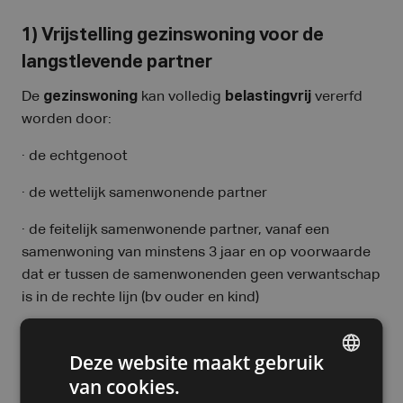
1) Vrijstelling gezinswoning voor de
langstlevende partner
De
gezinswoning
kan volledig
belastingvrij
vererfd
worden door:
· de echtgenoot
· de wettelijk samenwonende partner
· de feitelijk samenwonende partner, vanaf een
samenwoning van minstens 3 jaar en op voorwaarde
dat er tussen de samenwonenden geen verwantschap
is in de rechte lijn (bv ouder en kind)
Let op: de echtgenoot, wettelijk of feitelijk
samenwonen partner erft de woning niet
Deze website maakt gebruik
automatisch. Successieplanning is dus noodzakelijk.
van cookies.
DUTCH