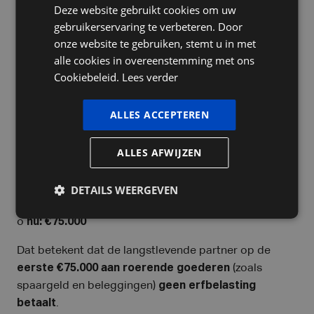
Deze website gebruikt cookies om uw
Hierop is
geen erfbelasting verschuldigd
, ongeacht
FRENCH
gebruikerservaring te verbeteren. Door
de waarde van de woning.
ENGLISH
onze website te gebruiken, stemt u in met
alle cookies in overeenstemming met ons
2) Verhoogd partnerabattement op
Cookiebeleid.
Lees verder
roerende goederen
ALLES ACCEPTEREN
Vanaf
1 januari 2026
werd het
partnerabattement
verhoogd:
ALLES AFWIJZEN
· Vrijstelling op roerende goederen:
DETAILS WEERGEVEN
o vroeger: €50.000
o
nu: €75.000
Dat betekent dat de langstlevende partner op de
eerste €75.000 aan roerende goederen
(zoals
spaargeld en beleggingen)
geen erfbelasting
betaalt
.