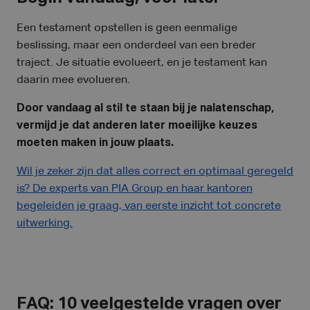
Een testament opstellen is geen eenmalige
beslissing, maar een onderdeel van een breder
traject. Je situatie evolueert, en je testament kan
daarin mee evolueren.
Door vandaag al stil te staan bij je nalatenschap,
vermijd je dat anderen later moeilijke keuzes
moeten maken in jouw plaats.
Wil je zeker zijn dat alles correct en optimaal geregeld
is? De experts van PIA Group en haar kantoren
begeleiden je graag, van eerste inzicht tot concrete
uitwerking.
FAQ: 10 veelgestelde vragen over