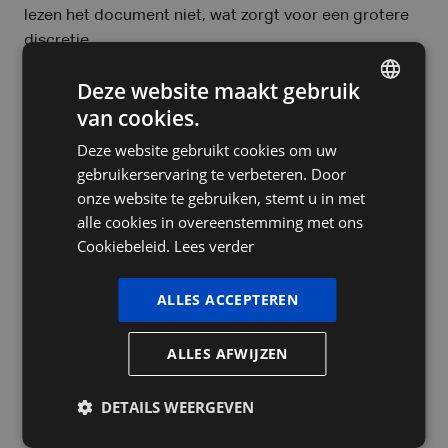
lezen het document niet, wat zorgt voor een grotere
discretie.
De notaris bewaart het testament in een gesloten
Deze website maakt gebruik
omslag en stelt een authentieke akte van verklaring
van cookies.
DUTCH
op.
Deze website gebruikt cookies om uw
FRENCH
gebruikerservaring te verbeteren. Door
Toch is er een belangrijk verschil met het notarieel
ENGLISH
onze website te gebruiken, stemt u in met
testament:
het heeft geen onmiddellijke uitvoerbare
alle cookies in overeenstemming met ons
kracht. Na je overlijden moet de algemene legataris
Cookiebeleid.
Lees verder
nog een verzoekschrift indienen bij de
familierechtbank om in het bezit te worden gesteld
ALLES ACCEPTEREN
van de nalatenschap.
ALLES AFWIJZEN
Welk testament past bij jouw
situatie?
DETAILS WEERGEVEN
De keuze voor een bepaald type testament hangt af