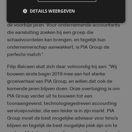
Investment Manager bij Baltisse. “Als family office
DETAILS WEERGEVEN
kijken wij naar de horizon, en ons enthousiasme over
de komende jaren is minstens even groot als dat over
de voorbije jaren. Voor ondernemende accountants
die aansluiting zoeken bij een groep die
schaalvoordelen kan brengen, en tegelijk hun
ondernemerschap aanwakkert, is PIA Group de
perfecte match.”
Filip Balcaen sluit zich daar volmondig bij aan: “Wij
bouwen sinds begin 2019 mee aan het sterke
groeiverhaal van PIA Group, en willen dat ook de
komende jaren blijven doen. Onze overtuiging is om
PIA Group verder uit te bouwen tot een
toonaangevend, technologiegedreven accounting
serviceprovider, die een leider is in zijn markt. PIA
Group moet de best mogelijke adviseur voor kmo’s
blijven en tegelijk de best mogelijke plek zijn om te