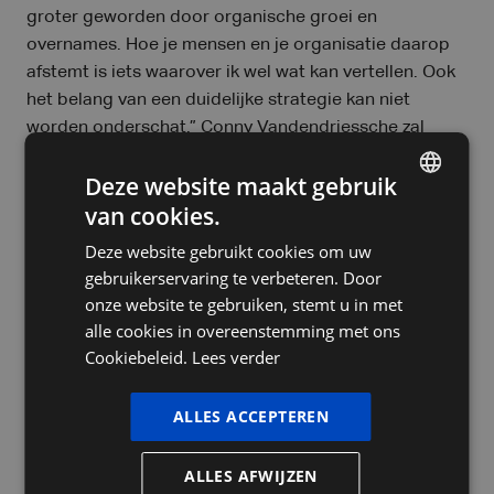
groter geworden door organische groei en
overnames. Hoe je mensen en je organisatie daarop
afstemt is iets waarover ik wel wat kan vertellen. Ook
het belang van een duidelijke strategie kan niet
worden onderschat.” Conny Vandendriessche zal
zetelen in de raad van bestuur van PIA Group
Deze website maakt gebruik
International. Dat is de overkoepelende
van cookies.
vennootschap van waaruit de activiteiten in alle
DUTCH
markten aangestuurd worden.
Deze website gebruikt cookies om uw
FRENCH
gebruikerservaring te verbeteren. Door
ENGLISH
onze website te gebruiken, stemt u in met
Baltisse is er voor de langere
alle cookies in overeenstemming met ons
termijn.
Cookiebeleid.
Lees verder
“PIA Group is vandaag wat ons betreft een van de
ALLES ACCEPTEREN
meest ondernemende en ambitieuze bedrijven actief
in de accountancy dienstverlening voor KMO’s in de
ALLES AFWIJZEN
Beneluxregio”, zegt Benjamin Biesmans, Senior