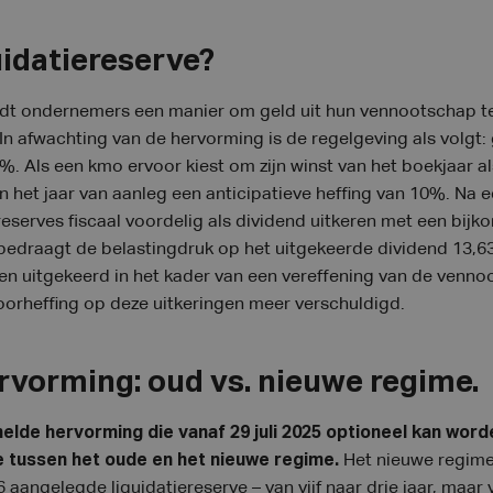
uidatiereserve?
iedt ondernemers een manier om geld uit hun vennootschap t
. In afwachting van de hervorming is de regelgeving als volg
. Als een kmo ervoor kiest om zijn winst van het boekjaar al
n het jaar van aanleg een anticipatieve heffing van 10%. Na e
iereserves fiscaal voordelig als dividend uitkeren met een bi
bedraagt de belastingdruk op het uitgekeerde dividend 13,63
en uitgekeerd in het kader van een vereffening van de vennoo
orheffing op deze uitkeringen meer verschuldigd.
rvorming: oud vs. nieuwe regime.
lde hervorming die vanaf 29 juli 2025 optioneel kan word
tussen het oude en het nieuwe regime.
Het nieuwe regime 
6 aangelegde liquidatiereserve – van vijf naar drie jaar, maa