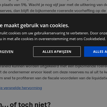
 plaats van 5%. Wacht je nog vijf jaar met de uitkering van d
serves, dan blijft de bijkomende roerende voorheffing op de
e maakt gebruik van cookies.
 2026 aangelegde liquidatiereserves is de wachttermijn drie 
ruikt cookies om uw gebruikerservaring te verbeteren. Door onze
rheffing bij uitkering na de wachttermijn steeds 6,5%. Dit b
 u in met alle cookies in overeenstemming met ons Cookiebeleid.
druk op de dividenduitkering (15% i.p.v. 13,40%). De belasting
worden uitgekeerd wordt zo in lijn gelegd met het VVPR
bis-
re
ij vereffening kan nog steeds zonder bijkomende roerende vo
ERGEVEN
ALLES AFWIJZEN
ALLES 
ra interessant maakt, is dat bestaande reserves die op 29 ju
versneld kunnen worden uitgekeerd met een bijkomende roere
de ondernemer ervoor kiest om deze reserves nu al uit te ke
snel te profiteren van de fiscale voordelen van de liquidati
de versnelde hervorming
n… of toch niet?