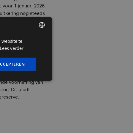
e voor 1 januari 2026
 uitkering nog steeds
jaar en bedraagt de
 website te
DUTCH
etekent een lichte
Lees verder
heffing op
FRENCH
gime. De uitkering van
ENGLISH
orheffing.
ACCEPTEREN
li 2025 al een wachttijd
nde voorheffing van
ren. Dit biedt
ereserve.