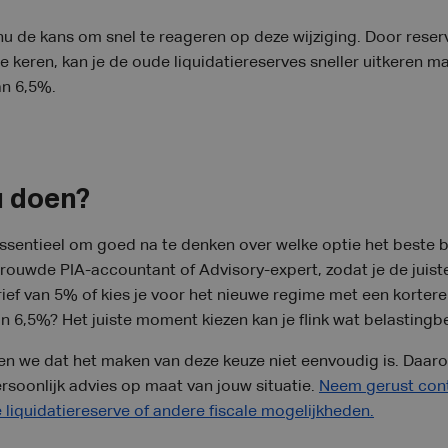
u de kans om snel te reageren op deze wijziging. Door reserve
 te keren, kan je de oude liquidatiereserves sneller uitkeren
an 6,5%.
u doen?
ssentieel om goed na te denken over welke optie het beste bij
trouwde PIA-accountant of Advisory-expert, zodat je de juist
rief van 5% of kies je voor het nieuwe regime met een kortere
an 6,5%? Het juiste moment kiezen kan je flink wat belasting
pen we dat het maken van deze keuze niet eenvoudig is. Daar
soonlijk advies op maat van jouw situatie.
Neem gerust con
 liquidatiereserve of andere fiscale mogelijkheden.