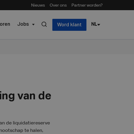
Nieuws
Over ons
Partner worden?
oren
Jobs
NL
Word klant
ing van de
n de liquidatiereserve
nnootschap te halen,