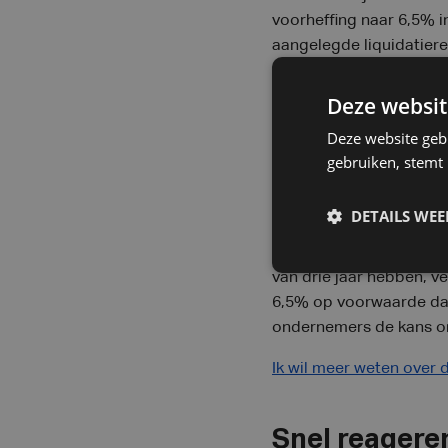
voorheffing naar 6,5% in
aangelegde liquidatiere
5%.
Deze websit
Voor de vanaf 1 januari
Deze website geb
bijkomende roerende voo
gebruiken, stemt
stijging in de belasting
liquidatiereserves die 
de liquidatiereserves b
DETAILS WE
Wat deze hervorming ext
van drie jaar hebben, 
6,5% op voorwaarde dat 
ondernemers de kans om 
Ik wil meer weten over 
Snel reagere