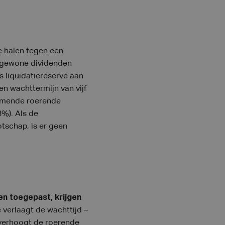
e halen tegen een
t: gewone dividenden
s liquidatiereserve aan
en wachttermijn van vijf
jkomende roerende
%). Als de
tschap, is er geen
en toegepast, krijgen
verlaagt de wachttijd –
r verhoogt de roerende