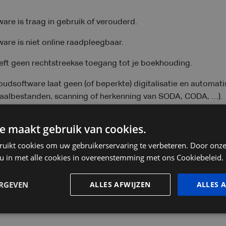
re is traag in gebruik of verouderd.
re is niet online raadpleegbaar.
eft geen rechtstreekse toegang tot je boekhouding.
dsoftware laat geen (of beperkte) digitalisatie en automatisa
aalbestanden, scanning of herkenning van SODA, CODA, …).
 exports vanuit je andere systemen (bijv. kassasysteem, we
e maakt gebruik van cookies.
delingen.
ruikt cookies om uw gebruikerservaring te verbeteren. Door onze
n om Excel-bestanden te importeren (bijv. vanuit de websho
 u in met alle cookies in overeenstemming met ons Cookiebeleid.
 mogelijk is met externe software te koppelen.
ERGEVEN
ALLES AFWIJZEN
ALLES 
are wordt (op termijn) niet meer onderhouden door de prod
eel inzicht in de stand van zaken van je bedrijf (openstaande