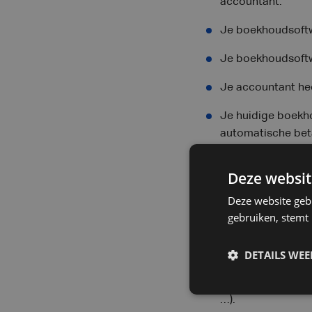
accountant.
Je boekhoudsoftwa
Je boekhoudsoftwa
Je accountant he
Je huidige boekhou
automatische bet
Je stuurt manueel
Deze websit
…) naar andere af
Deze website geb
Je bent gedwonge
gebruiken, stemt
…) omdat het niet
DETAILS WE
Je boekhoudsoftw
Je hebt geen actu
…).