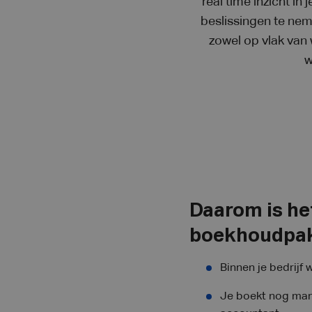
real time inzicht in
beslissingen te neme
zowel op vlak van
w
Daarom is het
boekhoudpak
Binnen je bedrijf
Je boekt nog manu