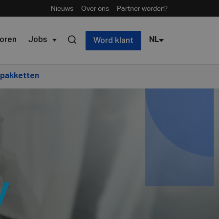
Nieuws
Over ons
Partner worden?
oren
Jobs
NL
Word klant
dpakketten