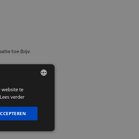
tie toe (bijv.
bshop, boekhoudpakket,
 website te
DUTCH
p, het kassasysteem,
Lees verder
FRENCH
ENGLISH
ACCEPTEREN
ucent.
 posten, banksaldo’s,