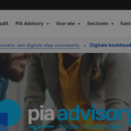
udit
PIA Advisory
Voor wie
Sectoren
Kant
ormatie: een digitale stap voorwaarts.
Digitale boekhou