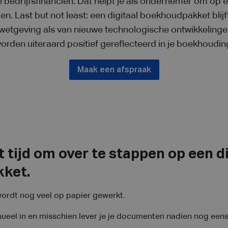
 je bedrijfsfinanciën. Dat helpt je als ondernemer om op
n. Last but not least: een digitaal boekhoudpakket blijf
 wetgeving als van nieuwe technologische ontwikkelingen
orden uiteraard positief gereflecteerd in je boekhoudin
Maak een afspraak
 tijd om over te stappen op een di
ket.
 wordt nog veel op papier gewerkt.
eel in en misschien lever je je documenten nadien nog eens fy