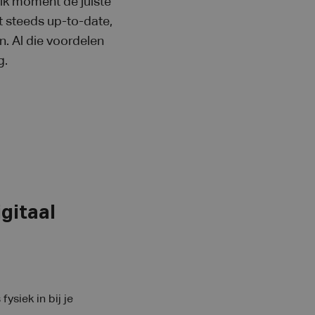
 elk moment de juiste
t steeds up-to-date,
. Al die voordelen
g.
gitaal
siek in bij je