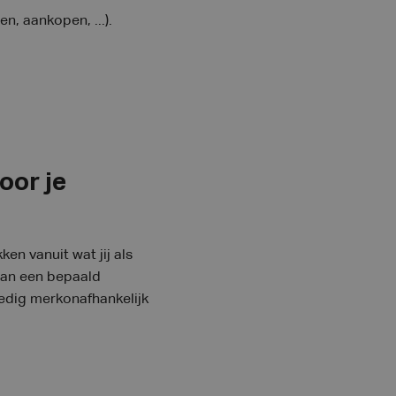
, aankopen, ...).
oor je
kken vanuit wat jij als
 aan een bepaald
edig merkonafhankelijk