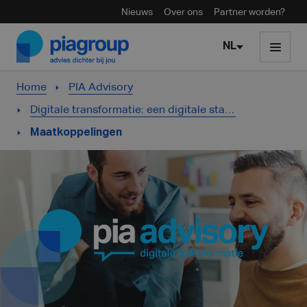
Nieuws
Over ons
Partner worden?
Skip to content
NL
Home
PIA Advisory
Digitale transformatie: een digitale stap voorwaarts.
Maatkoppelingen