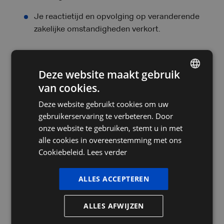
Je reactietijd en opvolging op veranderende
zakelijke omstandigheden verkort.
Standaard of tailormade.
Deze website maakt gebruik
van cookies.
De digital tranformation experts van PIA Group
DUTCH
adviseren en begeleiden je naar de juiste
Deze website gebruikt cookies om uw
FRENCH
maatkoppeling. Dit kan een bestaande oplossing zijn
gebruikerservaring te verbeteren. Door
die standaard op de markt te vinden is. Maar als de
ENGLISH
onze website te gebruiken, stemt u in met
specifieke situatie van jouw bedrijf dat vraagt, kunnen
alle cookies in overeenstemming met ons
we ook een op oplossing op maat ontwikkelen. De
Cookiebeleid.
Lees verder
vele voordelen van een maatkoppeling zorgen dat de
investering snel is terugverdiend.
ALLES ACCEPTEREN
Maak een afspraak
ALLES AFWIJZEN