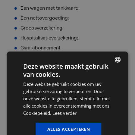
Een wagen met tankkaart;
Een nettovergoeding;
Groepsverzekering;
Hospitalisatieverzekering;
Gsm-abonnement
Flexibele urenregeling +
Deze website maakt gebruik
thuiswerkmogelijkheden.
van cookies.
DUTCH
Wat mag je van jouw nieuwe werkgever
Deze website gebruikt cookies om uw
verwachten?
FRENCH
gebruikerservaring te verbeteren. Door
ENGLISH
Door de combinatie van een sterke service en
onze website te gebruiken, stemt u in met
alle cookies in overeenstemming met ons
succesvolle overnames zijn wij de 3de grootste
Cookiebeleid.
Lees verder
accountancy- en advisorygroep van België. Het is
onze ambitie om nog meer lokale kantoren aan te
klikken en samen ondernemers advies te bieden dat
ALLES ACCEPTEREN