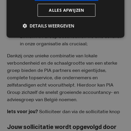
écht dichter bij hen staat.
ALLES AFWIJZEN
Je gaat aan de slag in een ambitieuze groep in
volle groei;
DETAILS WEERGEVEN
Je krijgt vertrouwen en verantwoordelijkheid.
Binnen PIA Group beschouwen we elke schakel
in onze organisatie als cruciaal;
Dankzij onze unieke combinatie van lokale
verbondenheid en de schaalgrootte van een sterke
groep bieden de PIA partners een eigentijdse,
complete topservice, die ondernemers en
zelfstandigen echt vooruithelpt. Hierdoor kan PIA
Group zichzelf de snelst groeiende accountancy- en
adviesgroep van België noemen.
Iets voor jou?
Solliciteer dan via de sollicitatie knop
Jouw sollicitatie wordt opgevolgd door