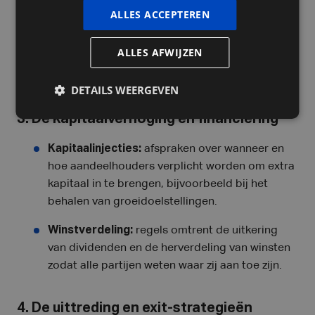
ALLES ACCEPTEREN
Goedkeuringsclausules:
in veel gevallen moet
de raad van bestuur of de
ALLES AFWIJZEN
aandeelhoudersvergadering akkoord gaan met
de verkoop van aandelen.
DETAILS WEERGEVEN
3. De kapitaalverhoging en financiering
Kapitaalinjecties:
afspraken over wanneer en
hoe aandeelhouders verplicht worden om extra
kapitaal in te brengen, bijvoorbeeld bij het
behalen van groeidoelstellingen.
Winstverdeling:
regels omtrent de uitkering
van dividenden en de herverdeling van winsten
zodat alle partijen weten waar zij aan toe zijn.
4. De uittreding en exit-strategieën