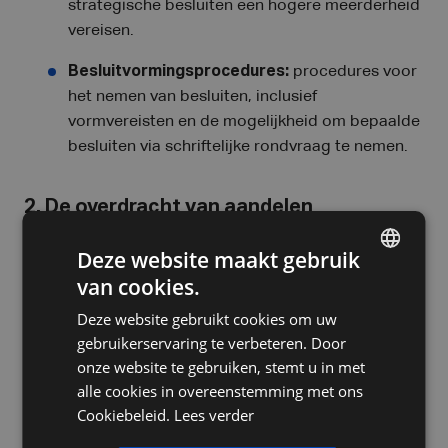
strategische besluiten een hogere meerderheid
vereisen.
Besluitvormingsprocedures:
procedures voor
het nemen van besluiten, inclusief
vormvereisten en de mogelijkheid om bepaalde
besluiten via schriftelijke rondvraag te nemen.
2. De overdracht van aandelen
Verkoopbeperkingen:
om te voorkomen dat
Deze website maakt gebruik
een externe partij plotseling een invloedrijke
van cookies.
DUTCH
positie inneemt, worden vaak beperkingen
Deze website gebruikt cookies om uw
FRENCH
opgelegd aan de overdracht van aandelen.
gebruikerservaring te verbeteren. Door
ENGLISH
onze website te gebruiken, stemt u in met
Voorkeursrecht:
bestaande aandeelhouders
alle cookies in overeenstemming met ons
krijgen de mogelijkheid om aandelen eerst over
Cookiebeleid.
Lees verder
te nemen voordat deze aan een derde worden
aangeboden.