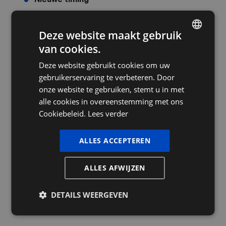
Nieuwe timing
Er komt een aangepaste en meer realistische tijdslijn.
Deze website maakt gebruik
Zodra die beschikbaar is, wordt die breed
van cookies.
gecommuniceerd.
DUTCH
Deze website gebruikt cookies om uw
Rekeningnummer btw-betalingen
FRENCH
gebruikerservaring te verbeteren. Door
ENGLISH
Belangrijk: het bestaande rekeningnummer
BE22 6792
onze website te gebruiken, stemt u in met
0030 0047
blijft voorlopig geldig. Het nieuwe nummer
alle cookies in overeenstemming met ons
Cookiebeleid.
Lees verder
dat eerder werd aangekondigd, mag dus niet gebruikt
worden – ook niet na 1 oktober 2025.
ALLES ACCEPTEREN
Wat betekent dit voor
ALLES AFWIJZEN
ondernemers?
DETAILS WEERGEVEN
Voor ondernemers is dit uitstel geen reden om
achterover te leunen. Integendeel: