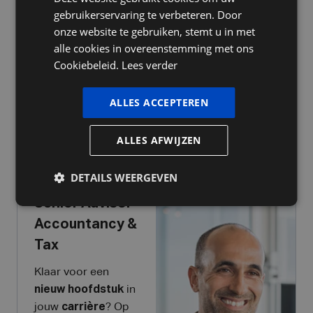
FRENCH
gebruikerservaring te verbeteren. Door
een krak in je vak
.
ENGLISH
onze website te gebruiken, stemt u in met
alle cookies in overeenstemming met ons
Cookiebeleid.
Lees verder
Bekijk deze
vacature
ALLES ACCEPTEREN
Solliciteer nu voor
deze vacature
ALLES AFWIJZEN
DETAILS WEERGEVEN
Senior Advisor
Accountancy &
Tax
Klaar voor een
nieuw
hoofdstuk
in
jouw
carrière
? Op