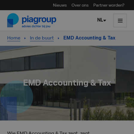
Nieuws
Over ons
Partner worden?
Skip to content
NL
Home
In de buurt
EMD Accounting & Tax
EMD Accounting & Tax
Wie EMD Accounting & Tax zegt, zegt