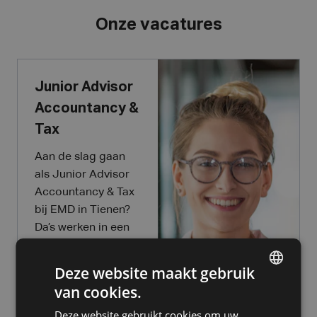
Onze vacatures
Junior Advisor
Accountancy &
Tax
Aan de slag gaan
als Junior Advisor
Accountancy & Tax
bij EMD in Tienen?
Da’s werken in een
talentvol team
waar je op
eigen
Deze website maakt gebruik
tempo kan groeien
van cookies.
DUTCH
en jezelf kan
Deze website gebruikt cookies om uw
ontwikkelen tot