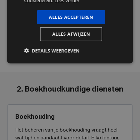
Cookiebeleid.
Lees verder
worden? Dan is de eerste belangrijke stap
gezet. Maar wat nu?! Als starter een eigen zaak
ALLES ACCEPTEREN
oprichten is een grote stap. Dankzij onze
persoonlijke opstartservice is het een stap
ALLES AFWIJZEN
waarbij je op onze experts kan rekenen.
DETAILS WEERGEVEN
Meer weten over startersadvies
2. Boekhoudkundige diensten
Boekhouding
Het beheren van je boekhouding vraagt heel
wat tijd en aandacht voor detail. Elke factuur,