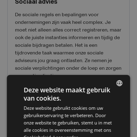
Sociaal advies
De sociale regels en bepalingen voor
ondernemingen zijn vaak heel complex. Je
moet niet alleen alles correct registreren, maar
ook de juiste instanties informeren en tijdig de
sociale bijdragen betalen. Het is een
tijdrovende taak waarmee onze sociale
adviseurs jou graag ontlasten. Ze nemen je
sociale verplichtingen onder de loep en zorgen
voor optimalisatie.
Deze website maakt gebruik
Meer weten over sociaal advies
van cookies.
DUTCH
Deze website gebruikt cookies om uw
FRENCH
gebruikerservaring te verbeteren. Door
Startersadvies
ENGLISH
onze website te gebruiken, stemt u in met
alle cookies in overeenstemming met ons
Heb je net besloten om zelfstandige te