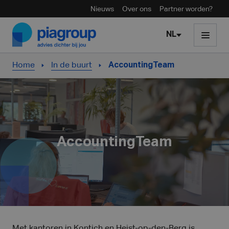
Nieuws
Over ons
Partner worden?
Skip to content
NL
Home
In de buurt
AccountingTeam
AccountingTeam
Met kantoren in Kontich en Heist-op-den-Berg is