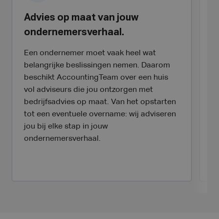
Advies op maat van jouw
E
ondernemersverhaal.
a
Een ondernemer moet vaak heel wat
B
belangrijke beslissingen nemen. Daarom
b
beschikt AccountingTeam over een huis
e
vol adviseurs die jou ontzorgen met
v
bedrijfsadvies op maat. Van het opstarten
d
tot een eventuele overname: wij adviseren
w
jou bij elke stap in jouw
da
ondernemersverhaal.
Da