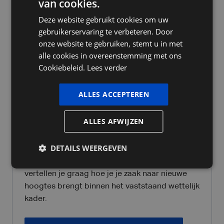
van cookies.
DUTCH
successie, investeren, het algemene
Deze website gebruikt cookies om uw
FRENCH
kostenplaatje... Dat draait allemaal rond cijfers.
gebruikerservaring te verbeteren. Door
Het optimaliseren van de fiscale gezondheid
ENGLISH
onze website te gebruiken, stemt u in met
van jouw onderneming is onze specialiteit.
alle cookies in overeenstemming met ons
Cookiebeleid.
Lees verder
Meer weten over Fiscaliteit
ALLES ACCEPTEREN
ALLES AFWIJZEN
Ondernemingsrecht
DETAILS WEERGEVEN
Onze Tax & Legal experts kennen het
ondernemingsrecht op hun duimpje. We
vertellen je graag hoe je je zaak naar nieuwe
hoogtes brengt binnen het vaststaand wettelijk
kader.