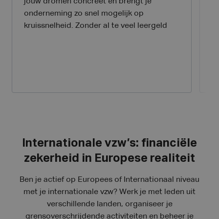
jouw dromen concreet en brengt je
ui
onderneming zo snel mogelijk op
de
kruissnelheid. Zonder al te veel leergeld
a
m
o
Internationale vzw’s: financiële
zekerheid in Europese realiteit
Ben je actief op Europees of Internationaal niveau
met je internationale vzw? Werk je met leden uit
verschillende landen, organiseer je
grensoverschrijdende activiteiten en beheer je