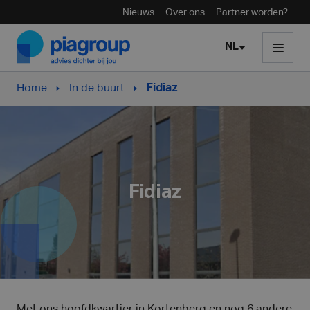
Nieuws
Over ons
Partner worden?
Skip to content
NL
Home
In de buurt
Fidiaz
Fidiaz
Met ons hoofdkwartier in Kortenberg en nog 6 andere