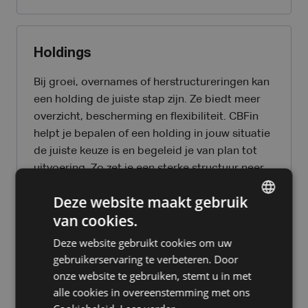
Holdings
Bij groei, overnames of herstructureringen kan
een holding de juiste stap zijn. Ze biedt meer
overzicht, bescherming en flexibiliteit. CBFin
helpt je bepalen of een holding in jouw situatie
de juiste keuze is en begeleid je van plan tot
uitvoering. Zo zet je een sterke structuur neer
voor de toekomst.
Deze website maakt gebruik
van cookies.
DUTCH
Meer over holdings
Deze website gebruikt cookies om uw
FRENCH
gebruikerservaring te verbeteren. Door
ENGLISH
onze website te gebruiken, stemt u in met
alle cookies in overeenstemming met ons
Horeca