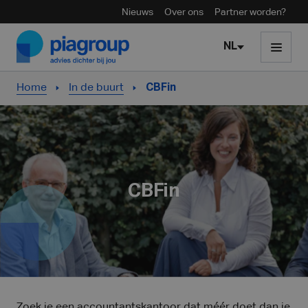
Nieuws
Over ons
Partner worden?
Skip to content
NL
Home
In de buurt
CBFin
CBFin
Zoek je een accountantskantoor dat méér doet dan je