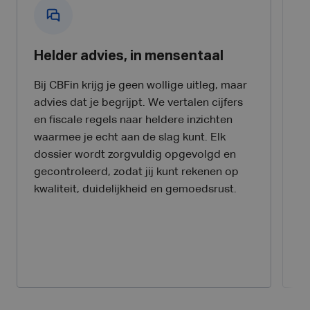
Helder advies, in mensentaal
E
z
Bij CBFin krijg je geen wollige uitleg, maar
advies dat je begrijpt. We vertalen cijfers
C
en fiscale regels naar heldere inzichten
o
waarmee je echt aan de slag kunt. Elk
c
dossier wordt zorgvuldig opgevolgd en
j
gecontroleerd, zodat jij kunt rekenen op
o
kwaliteit, duidelijkheid en gemoedsrust.
bi
op
m
b