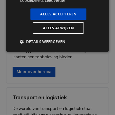
Cookiebeleid.
Lees verder
De horeca is een dynamische sector waar elke
dag telt. Van seizoensschommelingen tot
ALLES ACCEPTEREN
personeelsbeheer en btw-regels: ondernemers
in deze branche hebben hun handen vol. CBFin
ALLES AFWIJZEN
helpt je om financieel overzicht te bewaren en
rendabel te blijven, met advies op maat over
DETAILS WEERGEVEN
kostenstructuren, investeringen en wetgeving.
Zo kan jij je focussen op wat echt telt: je
klanten een topbeleving bieden.
Meer over horeca
Transport en logistiek
De wereld van transport en logistiek staat